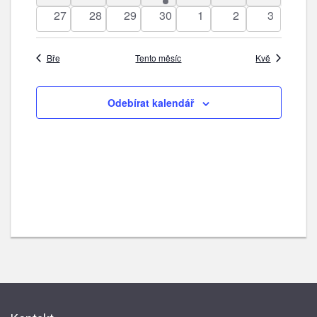
akce
akce
akce
akce
akce
akce
akce
0
0
0
0
0
0
0
27
28
29
30
1
2
3
akce
akce
akce
akce
akce
akce
akce
Bře
Tento měsíc
Kvě
Odebírat kalendář