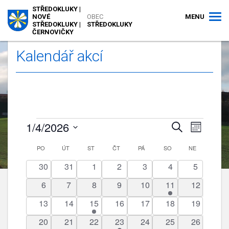
STŘEDOKLUKY |
MENU
NOVÉ
OBEC
STŘEDOKLUKY |
STŘEDOKLUKY
ČERNOVIČKY
Kalendář akcí
Akce
1/4/2026
Navigace
Navigac
Hledat
Měsíc
pro
pro
Vyberte
zobraze
Kalendář
PO
PONDĚLÍ
ÚT
ÚTERÝ
ST
STŘEDA
ČT
ČTVRTEK
PÁ
PÁTEK
SO
hledání
SOBOTA
NE
NEDĚLE
datum.
Akce
z
a
0
0
0
0
0
0
0
30
31
1
2
3
4
5
Akce
zobrazení
akce
akce
akce
akce
akce
akce
akce
0
0
0
0
0
1
0
6
7
8
9
10
11
12
Akce
akce
akce
akce
akce
akce
akce
akce
0
0
1
0
0
0
0
13
14
15
16
17
18
19
akce
akce
akce
akce
akce
akce
akce
0
0
0
1
0
0
0
20
21
22
23
24
25
26