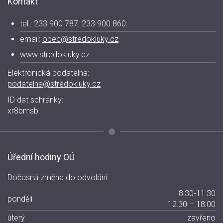
Kontakt
tel.: 233 900 787, 233 900 860
email:
obec@stredokluky.cz
www.stredokluky.cz
Elektronická podatelna:
podatelna@stredokluky.cz
ID dat.schránky:
xr8bmsb
Úřední hodiny OÚ
Dočasná změna do odvolání
8:30-11:30
pondělí
12:30 – 18:00
úterý
zavřeno