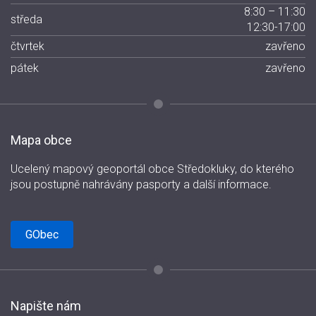
8:30 – 11:30
středa
12:30-17:00
čtvrtek
zavřeno
pátek
zavřeno
Mapa obce
Ucelený mapový geoportál obce Středokluky, do kterého
jsou postupně nahrávány pasporty a další informace.
GObec
Napište nám