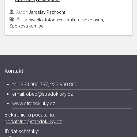
Autor:
Jaroslav Paznocht
Štítky:
divadlo
,
fotogalerie
,
kultura
,
sokolovna
,
Spolková komise
Kontakt
tel.: 233 900 787, 233 900 860
email:
obec@stredokluky.cz
www.stredokluky.cz
Elektronická podatelna:
podatelna@stredokluky.cz
ID dat.schránky: