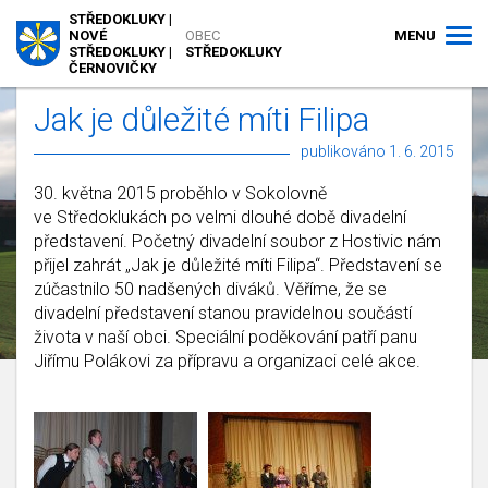
STŘEDOKLUKY |
MENU
NOVÉ
OBEC
STŘEDOKLUKY |
STŘEDOKLUKY
ČERNOVIČKY
Jak je důležité míti Filipa
publikováno 1. 6. 2015
30. května 2015 proběhlo v Sokolovně
ve Středoklukách po velmi dlouhé době divadelní
představení. Početný divadelní soubor z Hostivic nám
přijel zahrát „Jak je důležité míti Filipa“. Představení se
zúčastnilo 50 nadšených diváků. Věříme, že se
divadelní představení stanou pravidelnou součástí
života v naší obci. Speciální poděkování patří panu
Jiřímu Polákovi za přípravu a organizaci celé akce.