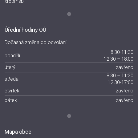
xr8bmsb
Úřední hodiny OÚ
Dočasná změna do odvolání
8:30-11:30
pondělí
12:30 – 18:00
úterý
zavřeno
8:30 – 11:30
středa
12:30-17:00
čtvrtek
zavřeno
pátek
zavřeno
Mapa obce