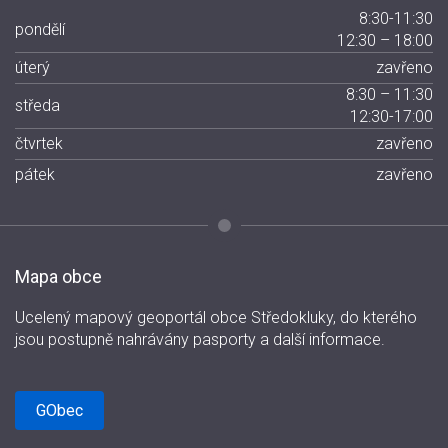
8:30-11:30
pondělí
12:30 – 18:00
úterý
zavřeno
8:30 – 11:30
středa
12:30-17:00
čtvrtek
zavřeno
pátek
zavřeno
Mapa obce
Ucelený mapový geoportál obce Středokluky, do kterého
jsou postupně nahrávány pasporty a další informace.
GObec