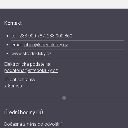
Kontakt
tel.: 233 900 787, 233 900 860
email:
obec@stredokluky.cz
www.stredokluky.cz
Elektronická podatelna:
podatelna@stredokluky.cz
ID dat.schránky:
xr8bmsb
Úřední hodiny OÚ
Dočasná změna do odvolání