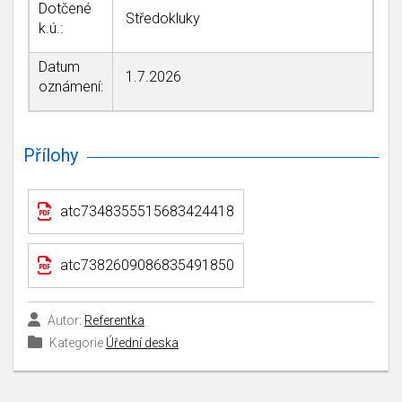
Dotčené
Středokluky
k.ú.:
Datum
1.7.2026
oznámení:
Přílohy
atc7348355515683424418
atc7382609086835491850
Autor:
Referentka
Kategorie
Úřední deska