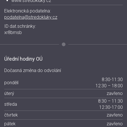
www.stredokluky.cz
Elektronická podatelna:
podatelna@stredokluky.cz
ID dat.schránky:
xr8bmsb
Úřední hodiny OÚ
Dočasná změna do odvolání
8:30-11:30
pondělí
12:30 – 18:00
úterý
zavřeno
8:30 – 11:30
středa
12:30-17:00
čtvrtek
zavřeno
pátek
zavřeno