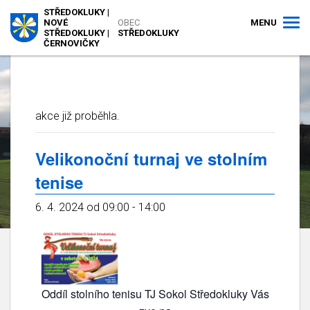
STŘEDOKLUKY |
MENU
NOVÉ
OBEC
STŘEDOKLUKY |
STŘEDOKLUKY
ČERNOVIČKY
akce již proběhla.
Velikonoční turnaj ve stolním
tenise
6. 4. 2024 od 09:00
-
14:00
Oddíl stolního tenisu TJ Sokol Středokluky Vás