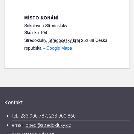
MÍSTO KONÁNÍ
Sokolovna Středokluky
Školská 104
Středokluky
,
Středočeský kraj
252 68
Česká
republika
+ Google Mapa
Kontakt
tel.: 233 900 787, 233 900 860
email:
obec@stredokluky.cz