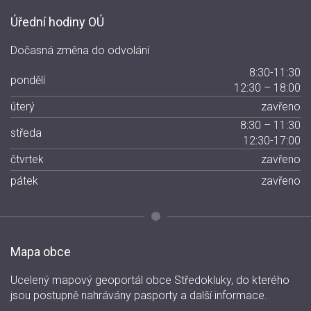
Úřední hodiny OÚ
Dočasná změna do odvolání
8:30-11:30
pondělí
12:30 – 18:00
úterý
zavřeno
8:30 – 11:30
středa
12:30-17:00
čtvrtek
zavřeno
pátek
zavřeno
Mapa obce
Ucelený mapový geoportál obce Středokluky, do kterého
jsou postupně nahrávány pasporty a další informace.