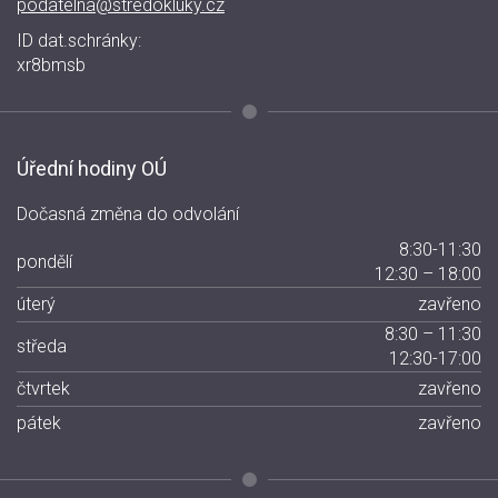
podatelna@stredokluky.cz
ID dat.schránky:
xr8bmsb
Úřední hodiny OÚ
Dočasná změna do odvolání
8:30-11:30
pondělí
12:30 – 18:00
úterý
zavřeno
8:30 – 11:30
středa
12:30-17:00
čtvrtek
zavřeno
pátek
zavřeno