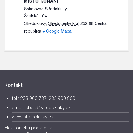
MÍSTO KONÁNÍ
Sokolovna Středokluky
Školská 104
Středokluky
,
Středočeský kraj
252 68
Česká
republika
+ Google Mapa
Kontakt
tel.: 233 900 787, 233 900 860
email:
obec@stredokluky.cz
www.stredokluky.cz
Elektronická podatelna: