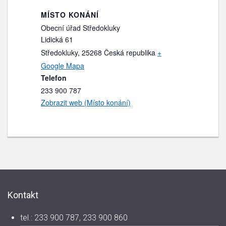
MÍSTO KONÁNÍ
Obecní úřad Středokluky
Lidická 61
Středokluky
,
25268
Česká republika
+
Google Mapa
Telefon
233 900 787
Zobrazit web (Místo konání)
Kontakt
tel.: 233 900 787, 233 900 860