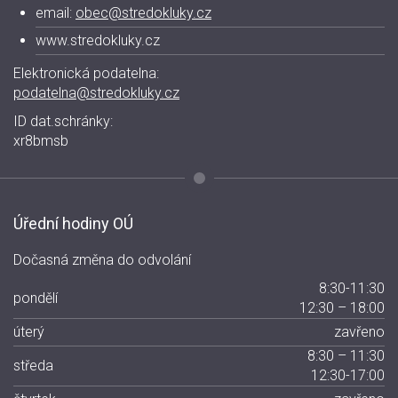
email:
obec@stredokluky.cz
www.stredokluky.cz
Elektronická podatelna:
podatelna@stredokluky.cz
ID dat.schránky:
xr8bmsb
Úřední hodiny OÚ
Dočasná změna do odvolání
8:30-11:30
pondělí
12:30 – 18:00
úterý
zavřeno
8:30 – 11:30
středa
12:30-17:00