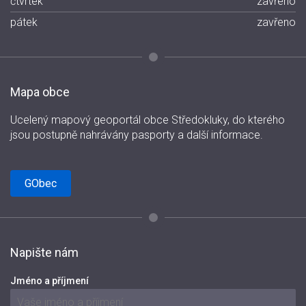
čtvrtek
zavřeno
pátek
zavřeno
Mapa obce
Ucelený mapový geoportál obce Středokluky, do kterého
jsou postupně nahrávány pasporty a další informace.
GObec
Napište nám
Jméno a příjmení