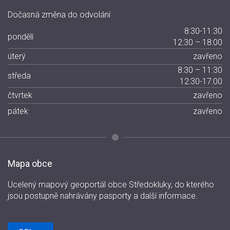
Dočasná změna do odvolání
8:30-11:30
pondělí
12:30 – 18:00
úterý
zavřeno
8:30 – 11:30
středa
12:30-17:00
čtvrtek
zavřeno
pátek
zavřeno
Mapa obce
Ucelený mapový geoportál obce Středokluky, do kterého
jsou postupně nahrávány pasporty a další informace.