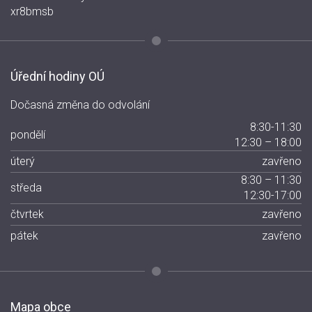
xr8bmsb
Úřední hodiny OÚ
Dočasná změna do odvolání
8:30-11:30
pondělí
12:30 – 18:00
úterý
zavřeno
8:30 – 11:30
středa
12:30-17:00
čtvrtek
zavřeno
pátek
zavřeno
Mapa obce