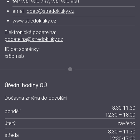
tel.: 233 900 787, 233 900 860
email:
obec@stredokluky.cz
www.stredokluky.cz
Elektronická podatelna:
podatelna@stredokluky.cz
ID dat.schránky:
xr8bmsb
Úřední hodiny OÚ
Dočasná změna do odvolání
8:30-11:30
pondělí
12:30 – 18:00
úterý
zavřeno
8:30 – 11:30
středa
12:30-17:00