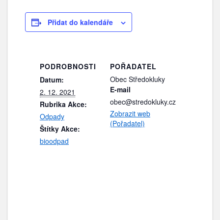
Přidat do kalendáře
PODROBNOSTI
POŘADATEL
Obec Středokluky
Datum:
E-mail
2. 12. 2021
obec@stredokluky.cz
Rubrika Akce:
Zobrazit web
Odpady
(Pořadatel)
Štítky Akce:
bioodpad