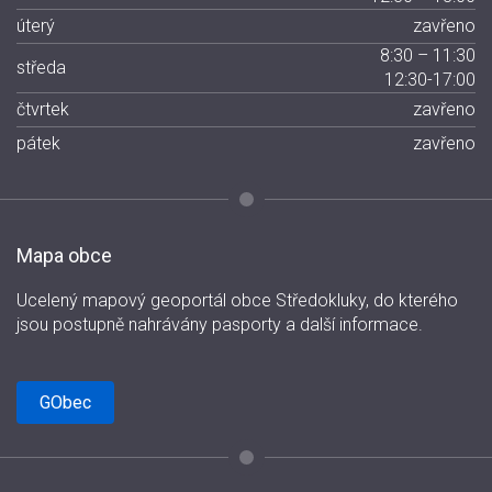
úterý
zavřeno
8:30 – 11:30
středa
12:30-17:00
čtvrtek
zavřeno
pátek
zavřeno
Mapa obce
Ucelený mapový geoportál obce Středokluky, do kterého
jsou postupně nahrávány pasporty a další informace.
GObec