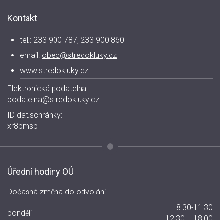
Kontakt
tel.: 233 900 787, 233 900 860
email:
obec@stredokluky.cz
www.stredokluky.cz
Elektronická podatelna:
podatelna@stredokluky.cz
ID dat.schránky:
xr8bmsb
Úřední hodiny OÚ
Dočasná změna do odvolání
8:30-11:30
pondělí
12:30 – 18:00