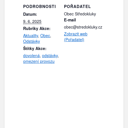
PODROBNOSTI
POŘADATEL
Obec Středokluky
Datum:
E-mail
9. 6. 2025
obec@stredokluky.cz
Rubriky Akce:
Zobrazit web
Aktuality
,
Obec
,
(Pořadatel)
Odstávky
Štítky Akce:
dovolená
,
odstávky
,
omezení provozu