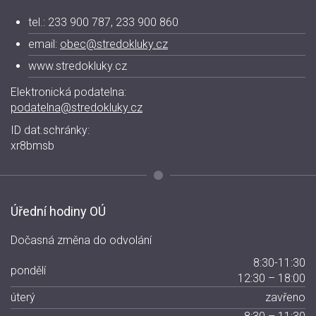
tel.: 233 900 787, 233 900 860
email:
obec@stredokluky.cz
www.stredokluky.cz
Elektronická podatelna:
podatelna@stredokluky.cz
ID dat.schránky:
xr8bmsb
Úřední hodiny OÚ
Dočasná změna do odvolání
8:30-11:30
pondělí
12:30 – 18:00
úterý
zavřeno