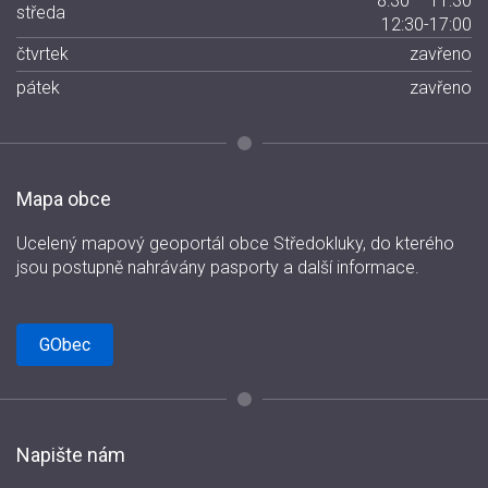
8:30 – 11:30
středa
12:30-17:00
čtvrtek
zavřeno
pátek
zavřeno
Mapa obce
Ucelený mapový geoportál obce Středokluky, do kterého
jsou postupně nahrávány pasporty a další informace.
GObec
Napište nám