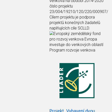
venkova na období 2014-2020
číslo projektu
23/004/19210/120/220/000907/
Cílem projektu je podpora
projektů konečných žadatelů
naplňujících cíle SCLLD.
Projekt „Vybavení dvou