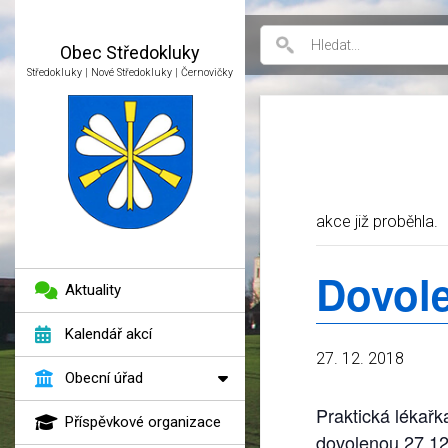
Obec
Středokluky
Středokluky | Nové Středokluky | Černovičky
akce již proběhla.
Dovole
Aktuality
Kalendář akcí
27. 12. 2018
Obecní úřad
Praktická lékařk
Příspěvkové organizace
dovolenou 27.12