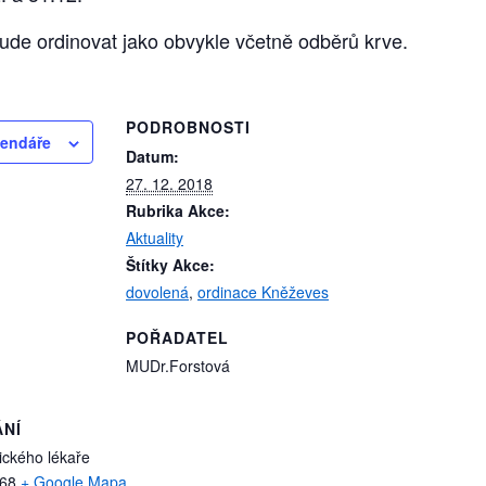
ude ordinovat jako obvykle včetně odběrů krve.
PODROBNOSTI
lendáře
Datum:
27. 12. 2018
Rubrika Akce:
Aktuality
Štítky Akce:
dovolená
,
ordinace Kněževes
POŘADATEL
MUDr.Forstová
ÁNÍ
ického lékaře
68
+ Google Mapa