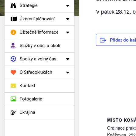
Strategie
V pátek 28.12. b
Územní plánování
Užitečné informace
Přidat do ka
Služby v obci a okolí
Spolky a volný čas
O Středoklukách
Kontakt
Fotogalerie
Ukrajina
MÍSTO KON
Ordinace prakt
Kněževes
,
252