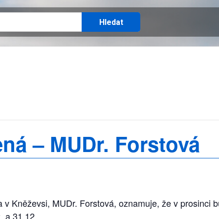
ná – MUDr. Forstová
a v Kněževsi, MUDr. Forstová, oznamuje, že v prosinci 
. a 31.12.