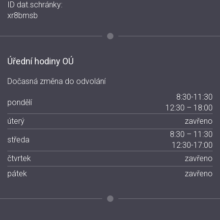
ID dat.schránky:
xr8bmsb
Úřední hodiny OÚ
Dočasná změna do odvolání
8:30-11:30
pondělí
12:30 – 18:00
úterý
zavřeno
8:30 – 11:30
středa
12:30-17:00
čtvrtek
zavřeno
pátek
zavřeno