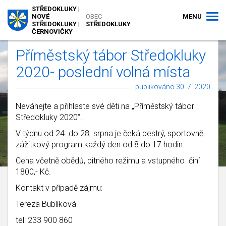
STŘEDOKLUKY |
MENU
NOVÉ
OBEC
STŘEDOKLUKY |
STŘEDOKLUKY
ČERNOVIČKY
Příměstský tábor Středokluky
2020- poslední volná místa
publikováno 30. 7. 2020
Neváhejte a přihlaste své děti na „Příměstský tábor
Středokluky 2020“.
V týdnu od 24. do 28. srpna je čeká pestrý, sportovně
zážitkový program každý den od 8 do 17 hodin.
Cena včetně obědů, pitného režimu a vstupného činí
1800,- Kč.
Kontakt v případě zájmu:
Tereza Bublíková
tel: 233 900 860