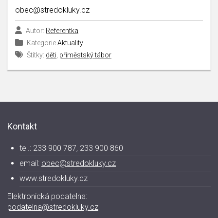
obec@stredokluky.cz
Autor:
Referentka
Kategorie
Aktuality
Štítky:
děti
,
příměstský tábor
Kontakt
tel.: 233 900 787, 233 900 860
email:
obec@stredokluky.cz
www.stredokluky.cz
Elektronická podatelna:
podatelna@stredokluky.cz