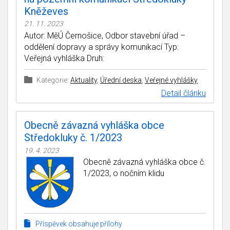
Kněževes
21. 11. 2023
Autor: MěÚ Černošice, Odbor stavební úřad –
oddělení dopravy a správy komunikací Typ:
Veřejná vyhláška Druh:
Kategorie:
Aktuality
,
Úřední deska
,
Veřejné vyhlášky
Detail článku
Obecně závazná vyhláška obce
Středokluky č. 1/2023
19. 4. 2023
Obecně závazná vyhláška obce č.
1/2023, o nočním klidu
Příspěvek obsahuje přílohy