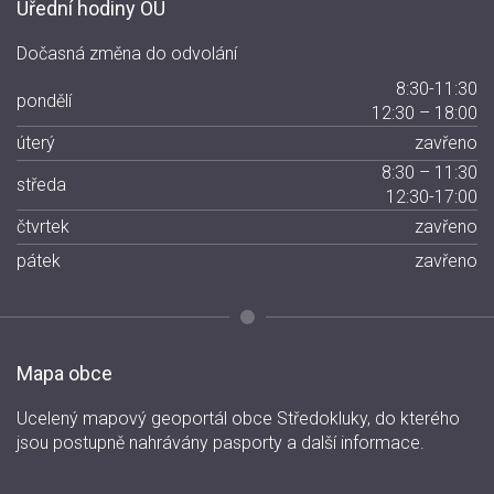
Úřední hodiny OÚ
Dočasná změna do odvolání
8:30-11:30
pondělí
12:30 – 18:00
úterý
zavřeno
8:30 – 11:30
středa
12:30-17:00
čtvrtek
zavřeno
pátek
zavřeno
Mapa obce
Ucelený mapový geoportál obce Středokluky, do kterého
jsou postupně nahrávány pasporty a další informace.