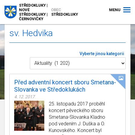
STŘEDOKLUKY |
MENU
NOVÉ
OBEC
STŘEDOKLUKY |
STŘEDOKLUKY
ČERNOVIČKY
sv. Hedvika
Vyberte jinou kategorii
Před adventní koncert sboru Smetana-
Slovanka ve Středoklukách
4. 12. 2017
25. listopadu 2017 proběhl
koncert pěveckého sboru
Smetana-Slovanka Kladno
pod vedením J. Duška a O.
Kunovského. Koncert byl