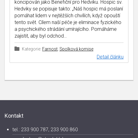
koncipován jako Benefiční pro Hedviku. Hospic sv.
Hedviky se popisuje takto: „Náš hospic má poslaní
pomáhat lidem v nejtěžších chvílích, když opouští
tento svět. Cílem naší péče je eliminace fyzického
a psychického strádání umírajícího. Pomáháme
zajistit, aby byl odchod…
Kategorie:
Farnost
,
Spolková komise
Detail článku
Kontakt
tel.: 233 900 787, 233 900 860