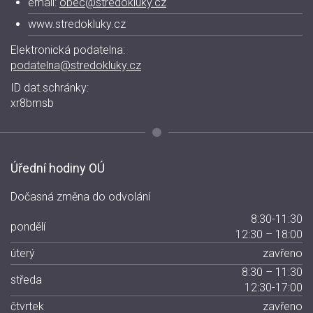
email:
obec@stredokluky.cz
www.stredokluky.cz
Elektronická podatelna:
podatelna@stredokluky.cz
ID dat.schránky:
xr8bmsb
Úřední hodiny OÚ
Dočasná změna do odvolání
8:30-11:30
pondělí
12:30 – 18:00
úterý
zavřeno
8:30 – 11:30
středa
12:30-17:00
čtvrtek
zavřeno