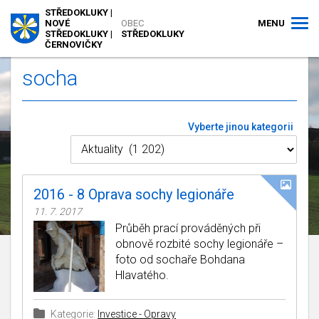
STŘEDOKLUKY |
MENU
NOVÉ
OBEC
STŘEDOKLUKY |
STŘEDOKLUKY
ČERNOVIČKY
socha
Vyberte jinou kategorii
2016 - 8 Oprava sochy legionáře
11. 7. 2017
Průběh prací prováděných při
obnově rozbité sochy legionáře –
foto od sochaře Bohdana
Hlavatého.
Kategorie:
Investice - Opravy