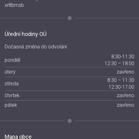
xr8bmsb
Úřední hodiny OÚ
Dočasná změna do odvolání
8:30-11:30
pondělí
12:30 – 18:00
úterý
zavřeno
8:30 – 11:30
středa
12:30-17:00
čtvrtek
zavřeno
pátek
zavřeno
Mapa obce