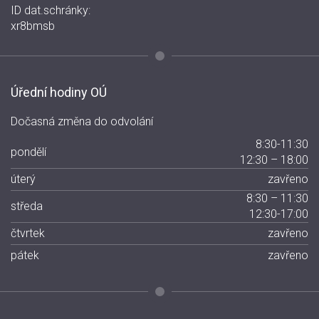
ID dat.schránky:
xr8bmsb
Úřední hodiny OÚ
Dočasná změna do odvolání
8:30-11:30
pondělí
12:30 – 18:00
úterý
zavřeno
8:30 – 11:30
středa
12:30-17:00
čtvrtek
zavřeno
pátek
zavřeno