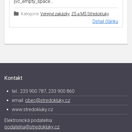
[vc_empty_space…
Kategorie:
Veřejné zakázky
,
ZŠ a MŠ Středokluky
Detail článku
Kontakt
tel.: 233 900 787, 233 900 860
email:
obec@stredokluky.cz
www.stredokluky.cz
Elektronická podatelna:
podatelna@stredokluky.cz