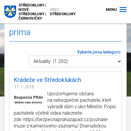
STŘEDOKLUKY |
MENU
NOVÉ
OBEC
STŘEDOKLUKY |
STŘEDOKLUKY
ČERNOVIČKY
prima
Vyberte jinou kategorii
Krádeže ve Středoklukách
17. 1. 2018
Upozorňujeme občany
na nebezpečné pachatele, kteří
vykradli dům v ulici Měsíční. Popis
pachatele včetně videa naleznete
zde: https://bezpecnaprahazapad.cz/poznate-
muze-z-kameroveho-zaznamu/ Dramatickou