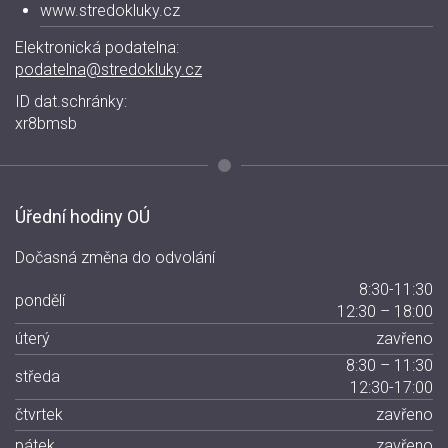
www.stredokluky.cz
Elektronická podatelna:
podatelna@stredokluky.cz
ID dat.schránky:
xr8bmsb
Úřední hodiny OÚ
Dočasná změna do odvolání
8:30-11:30
pondělí
12:30 – 18:00
úterý
zavřeno
8:30 – 11:30
středa
12:30-17:00
čtvrtek
zavřeno
pátek
zavřeno