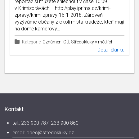
reportáž si můžete shlédnout v čase 10:09
v Krimizprávách – http://play.iprima.cz/krimi-
zpravy/krimi-zpravy-16-1-2018. Zároveň
vyzýváme občany z okolí místa krádeže, kteří mají
na domě kamerový…
Kategorie:
Oznámení OÚ
,
Středokluky v médiích
Detail článku
Kontakt
tel.: 233 900 787, 233 900 860
email:
obec@stredokluky.cz