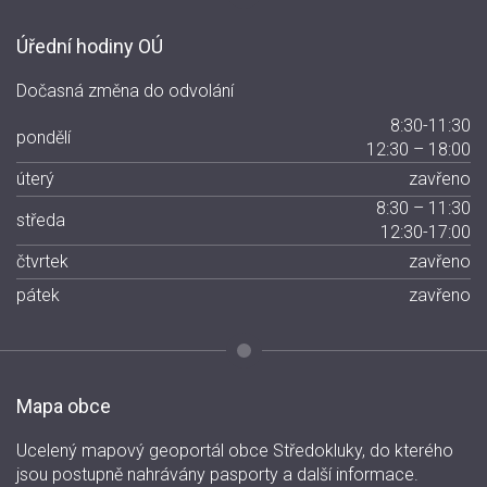
Úřední hodiny OÚ
Dočasná změna do odvolání
8:30-11:30
pondělí
12:30 – 18:00
úterý
zavřeno
8:30 – 11:30
středa
12:30-17:00
čtvrtek
zavřeno
pátek
zavřeno
Mapa obce
Ucelený mapový geoportál obce Středokluky, do kterého
jsou postupně nahrávány pasporty a další informace.