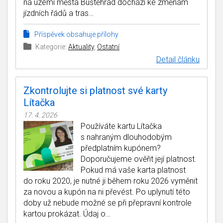
na území města Buštěhrad dochází ke změnám
jízdních řádů a tras…
Příspěvek obsahuje přílohy
Kategorie:
Aktuality
,
Ostatní
Detail článku
Zkontrolujte si platnost své karty
Lítačka
17. 4. 2026
Používáte kartu Lítačka
s nahraným dlouhodobým
předplatním kupónem?
Doporučujeme ověřit její platnost.
Pokud má vaše karta platnost
do roku 2020, je nutné ji během roku 2026 vyměnit
za novou a kupón na ni převést. Po uplynutí této
doby už nebude možné se při přepravní kontrole
kartou prokázat. Údaj o…