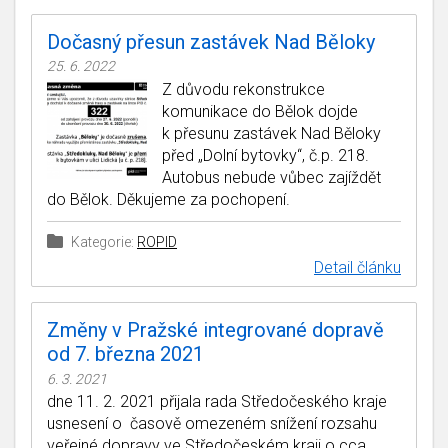
Dočasný přesun zastávek Nad Běloky
25. 6. 2022
Z důvodu rekonstrukce
komunikace do Bělok dojde
k přesunu zastávek Nad Běloky
před „Dolní bytovky“, č.p. 218.
Autobus nebude vůbec zajíždět
do Bělok. Děkujeme za pochopení.
Kategorie:
ROPID
Detail článku
Změny v Pražské integrované dopravě
od 7. března 2021
6. 3. 2021
dne 11. 2. 2021 přijala rada Středočeského kraje
usnesení o časově omezeném snížení rozsahu
veřejné dopravy ve Středočeském kraji o cca