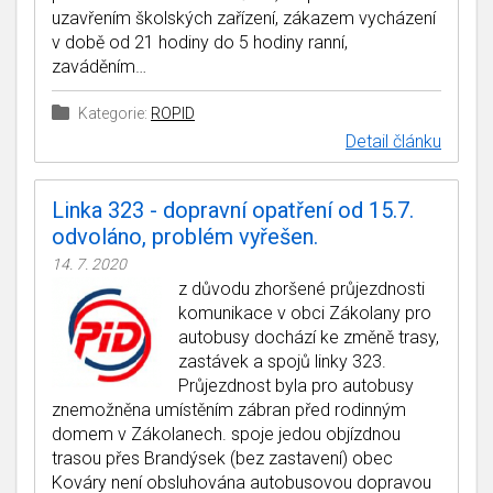
uzavřením školských zařízení, zákazem vycházení
v době od 21 hodiny do 5 hodiny ranní,
zaváděním…
Kategorie:
ROPID
Detail článku
Linka 323 - dopravní opatření od 15.7.
odvoláno, problém vyřešen.
14. 7. 2020
z důvodu zhoršené průjezdnosti
komunikace v obci Zákolany pro
autobusy dochází ke změně trasy,
zastávek a spojů linky 323.
Průjezdnost byla pro autobusy
znemožněna umístěním zábran před rodinným
domem v Zákolanech. spoje jedou objízdnou
trasou přes Brandýsek (bez zastavení) obec
Kováry není obsluhována autobusovou dopravou