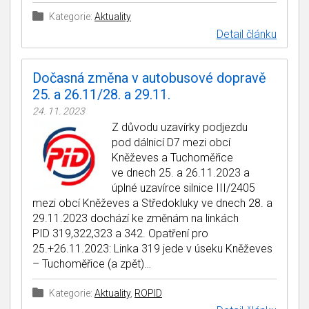
Kategorie:
Aktuality
Detail článku
Dočasná změna v autobusové dopravě
25. a 26.11/28. a 29.11.
24. 11. 2023
Z důvodu uzavírky podjezdu
pod dálnicí D7 mezi obcí
Kněževes a Tuchoměřice
ve dnech 25. a 26.11.2023 a
úplné uzavírce silnice III/2405
mezi obcí Kněževes a Středokluky ve dnech 28. a
29.11.2023 dochází ke změnám na linkách
PID 319,322,323 a 342. Opatření pro
25.+26.11.2023: Linka 319 jede v úseku Kněževes
– Tuchoměřice (a zpět)…
Kategorie:
Aktuality
,
ROPID