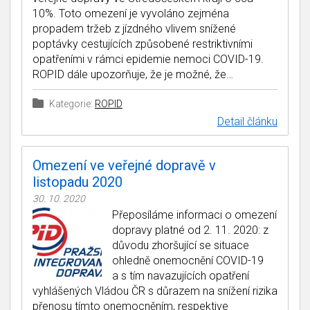
10%. Toto omezení je vyvoláno zejména
propadem tržeb z jízdného vlivem snížené
poptávky cestujících způsobené restriktivními
opatřeními v rámci epidemie nemoci COVID-19.
ROPID dále upozorňuje, že je možné, že…
Kategorie:
ROPID
Detail článku
Omezení ve veřejné dopravě v
listopadu 2020
30. 10. 2020
Přeposíláme informaci o omezení
dopravy platné od 2. 11. 2020: z
důvodu zhoršující se situace
ohledně onemocnění COVID-19
a s tím navazujících opatření
vyhlášených Vládou ČR s důrazem na snížení rizika
přenosu tímto onemocněním, respektive