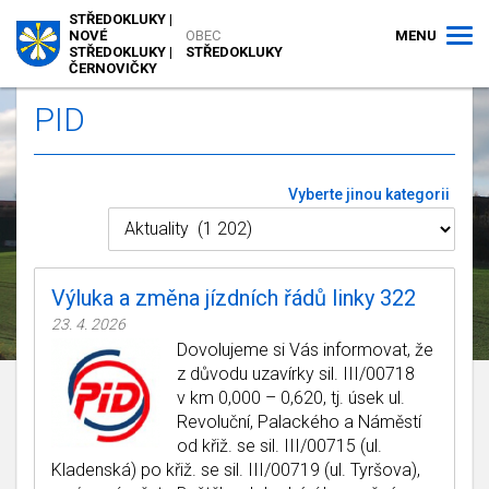
STŘEDOKLUKY |
MENU
NOVÉ
OBEC
STŘEDOKLUKY |
STŘEDOKLUKY
ČERNOVIČKY
PID
Vyberte jinou kategorii
Výluka a změna jízdních řádů linky 322
23. 4. 2026
Dovolujeme si Vás informovat, že
z důvodu uzavírky sil. III/00718
v km 0,000 – 0,620, tj. úsek ul.
Revoluční, Palackého a Náměstí
od křiž. se sil. III/00715 (ul.
Kladenská) po křiž. se sil. III/00719 (ul. Tyršova),