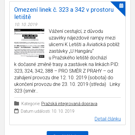
Omezení linek č. 323 a 342 v prostoru
letiště
10. 10. 2019
Vážení cestující, z důvodu
uzavírky nájezdové rampy mezi
ulicemi K Letišti a Aviatická poblíž
zastávky „U Hangáru“
u Pražského letiště dochází
k dočasné změně trasy a zastávek na linkách PID:
323, 324, 342, 388 – PRO SMĚR Z PRAHY – od
zahájení provozu dne 12. 10. 2019 (sobota) do
ukončení provozu dne 23. 10. 2019 (středa) Linky
323 (směr…
Kategorie:
Pražská integrovaná doprava
Datum události: 10. 10. 2019
Detail článku