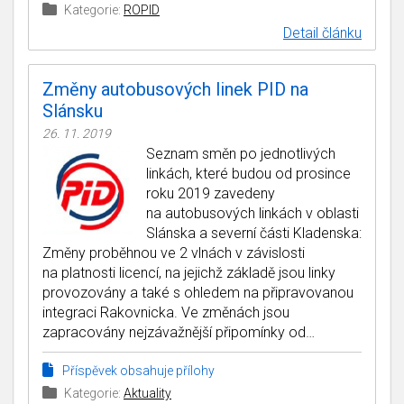
Kategorie:
ROPID
Detail článku
Změny autobusových linek PID na
Slánsku
26. 11. 2019
Seznam směn po jednotlivých
linkách, které budou od prosince
roku 2019 zavedeny
na autobusových linkách v oblasti
Slánska a severní části Kladenska:
Změny proběhnou ve 2 vlnách v závislosti
na platnosti licencí, na jejichž základě jsou linky
provozovány a také s ohledem na připravovanou
integraci Rakovnicka. Ve změnách jsou
zapracovány nejzávažnější připomínky od…
Příspěvek obsahuje přílohy
Kategorie:
Aktuality