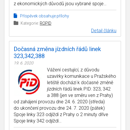
z ekonomických důvodů jsou vybrané spoje…
Příspěvek obsahuje přílohy
Kategorie:
ROPID
Detail článku
Dočasná změna jízdních řádů linek
323,342,388
19. 6. 2020
Vážení cestující, z důvodu
uzavírky komunikace u Pražského
letiště dochází k dočasné změně
jízdních řádů linek PID: 323, 342
a 388 (jen ve směru ven z Prahy)
od zahájení provozu dne 24. 6. 2020 (středa)
do ukončení provozu dne 24. 7. 2020 (pátek)
Spoje linky 323 odjíždí z Prahy o 2 minuty dříve
Spoje linky 342 odjíždí…