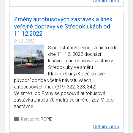
Detail článku
Změny autobusových zastávek a linek
veřejné dopravy ve Středoklukách od
11.12.2022
9. 12. 2022
S celostátní změnou jízdních řádů
dne 11. 12. 2022 dochází
k návratu autobusové zastávky
Středokluky ve směru
Kladno/Slaný/Koleč do své
původní pozice včetně návratu všech
autobusových linek (319, 322, 323, 342) .
Ve směru do Prahy se posouvá autobusová
zastávka zhruba 70 metrů ve směru jízdy. V této
zastávce…
Kategorie:
ROPID
Detail článku