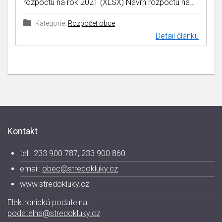
rozpočtu na rok 2021 (XLSX) Návrh rozpočtu na…
Kategorie:
Rozpočet obce
Detail článku
Kontakt
tel.: 233 900 787, 233 900 860
email:
obec@stredokluky.cz
www.stredokluky.cz
Elektronická podatelna:
podatelna@stredokluky.cz