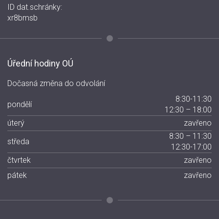
ID dat.schránky:
xr8bmsb
Úřední hodiny OÚ
Dočasná změna do odvolání
8:30-11:30
pondělí
12:30 – 18:00
úterý
zavřeno
8:30 – 11:30
středa
12:30-17:00
čtvrtek
zavřeno
pátek
zavřeno