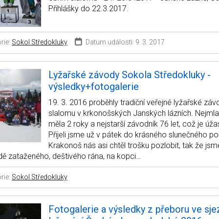
Přihlášky do 22.3.2017.
rie:
Sokol Středokluky
Datum události: 9. 3. 2017
Lyžařské závody Sokola Středokluky -
výsledky+fotogalerie
19. 3. 2016 proběhly tradiční veřejné lyžařské zá
slalomu v krkonošských Janských lázních. Nejmla
měla 2 roky a nejstarší závodník 76 let, což je úža
Přijeli jsme už v pátek do krásného slunečného poč
Krakonoš nás asi chtěl trošku pozlobit, tak že jsm
dě zataženého, deštivého rána, na kopci…
rie:
Sokol Středokluky
Fotogalerie a výsledky z přeboru ve s