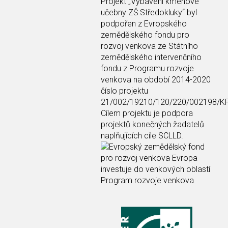
Projekt
„Vybavení kmenové
učebny ZŠ Středokluky“
byl
podpořen z Evropského
zemědělského fondu pro
rozvoj venkova ze Státního
zemědělského intervenčního
fondu z Programu rozvoje
venkova na období 2014-2020
číslo projektu
21/002/19210/120/220/002198/K
Cílem projektu je podpora
projektů konečných žadatelů
naplňujících cíle SCLLD.