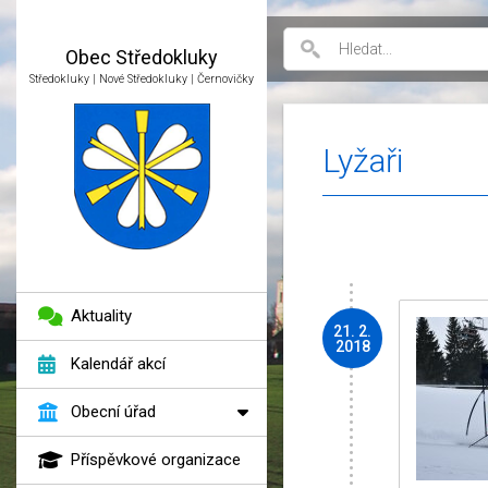
Obec
Středokluky
Středokluky | Nové Středokluky | Černovičky
Lyžaři
Aktuality
21. 2.
2018
Kalendář akcí
Obecní úřad
Příspěvkové organizace