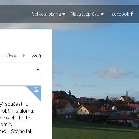
Velikost písma
Napsat zprávu
Facebook
Úvod
Lyžaři
y“ součást TJ
 obřím slalomu.
onoších. Tento
somíry
nou. Stejně tak