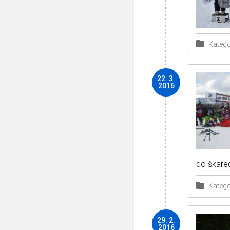
Katego
22. 3.
2016
do škare
Katego
29. 2.
2016