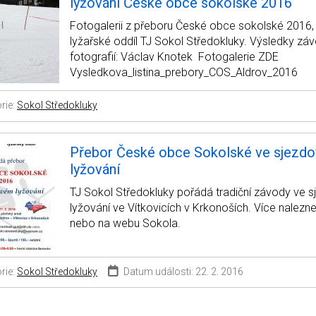
lyžování České obce sokolské 2016
Fotogalerii z přeboru České obce sokolské 2016, 
lyžařské oddíl TJ Sokol Středokluky. Výsledky záv
fotografií: Václav Knotek Fotogalerie ZDE
Vysledkova_listina_prebory_COS_Aldrov_2016
rie:
Sokol Středokluky
Přebor České obce Sokolské ve sjezd
lyžování
TJ Sokol Středokluky pořádá tradiční závody ve
lyžování ve Vítkovicích v Krkonoších. Více nalezn
nebo na webu Sokola.
rie:
Sokol Středokluky
Datum události: 22. 2. 2016