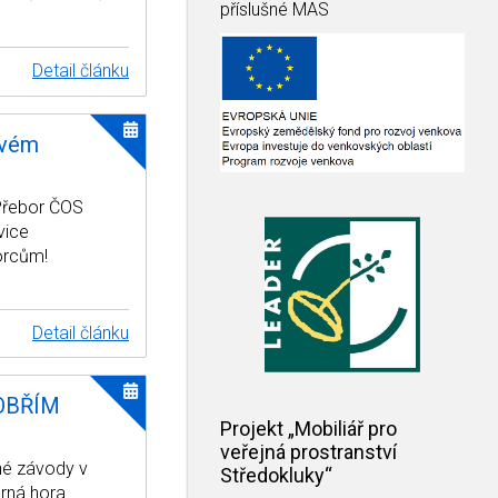
příslušné MAS
Detail článku
ovém
 Přebor ČOS
vice
borcům!
Detail článku
 OBŘÍM
Projekt „Mobiliář pro
veřejná prostranství
né závody v
Středokluky“
rná hora.