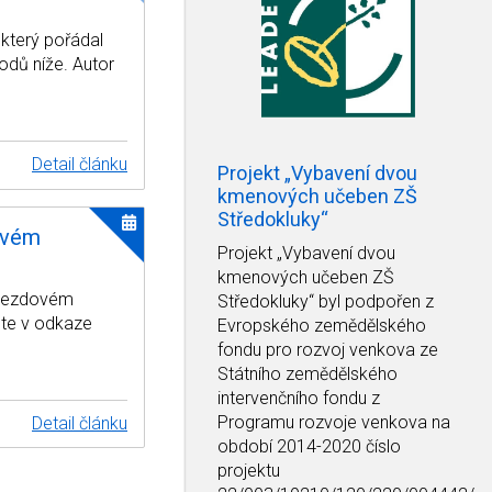
který pořádal
odů níže. Autor
Detail článku
Projekt „Vybavení dvou
kmenových učeben ZŠ
Středokluky“
ovém
Projekt
„Vybavení dvou
kmenových učeben ZŠ
 sjezdovém
Středokluky“
byl podpořen z
ete v odkaze
Evropského zemědělského
fondu pro rozvoj venkova ze
Státního zemědělského
intervenčního fondu z
Programu rozvoje venkova na
Detail článku
období 2014-2020 číslo
projektu