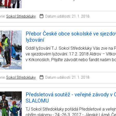
rie:
Sokol Středokluky
Datum události: 21. 1. 2018
Přebor České obce sokolské ve sjezd
lyžování
Oddíl lyžování T.J. Sokol Středokluky Vás zve na
ve sjezdovém lyžování. 17.2. 2018 Aldrov – Vítko
v Krkonoších. Přijďte závodit nebo fandit našim 
rie:
Sokol Středokluky
Datum události: 21. 1. 2018
Předsletová soutěž - veřejné závody v
SLALOMU
TJ Sokol Středokluky pořádá Předsletové a veřej
obřím slalomu - 24.-26.3 .2017 - Jánské Lázně, Če