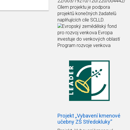
22/003/19210/120/220/004442/
Cílem projektu je podpora
projektů konečných žadatelů
naplňujících cíle SCLLD.
Projekt „Vybavení kmenové
učebny ZŠ Středokluky“