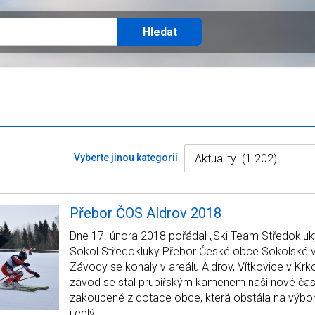
Vyberte jinou kategorii
Přebor ČOS Aldrov 2018
Dne 17. února 2018 pořádal „Ski Team Středokluk
Sokol Středokluky Přebor České obce Sokolské v
Závody se konaly v areálu Aldrov, Vítkovice v Krk
závod se stal prubířským kamenem naší nové ča
zakoupené z dotace obce, která obstála na výbor
i celý…