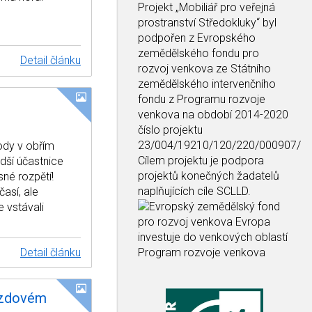
Projekt
„Mobiliář pro veřejná
prostranství Středokluky“
byl
podpořen z Evropského
zemědělského fondu pro
Detail článku
rozvoj venkova ze Státního
zemědělského intervenčního
fondu z Programu rozvoje
venkova na období 2014-2020
číslo projektu
23/004/19210/120/220/000907/
vody v obřím
Cílem projektu je podpora
dší účastnice
projektů konečných žadatelů
sné rozpětí!
naplňujících cíle SCLLD.
así, ale
e vstávali
Detail článku
jezdovém