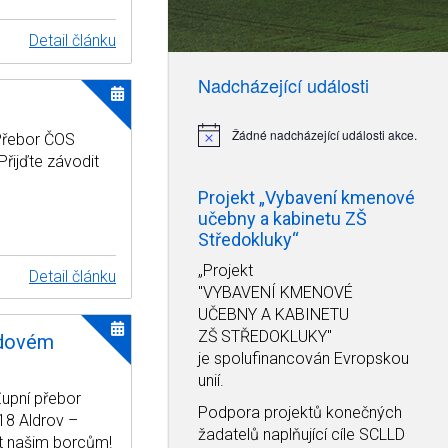
Detail článku
Nadcházející události
Žádné nadcházející události akce.
 Přebor ČOS
Notice
řijďte závodit
Projekt „Vybavení kmenové
učebny a kabinetu ZŠ
Středokluky“
„Projekt
Detail článku
"VYBAVENÍ KMENOVÉ
UČEBNY A KABINETU
ZŠ STŘEDOKLUKY"
zdovém
je spolufinancován Evropskou
unií.
Župní přebor
Podpora projektů konečných
18 Aldrov –
žadatelů naplňující cíle SCLLD
it našim borcům!