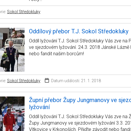
rie:
Sokol Středokluky
Oddílový přebor T.J. Sokol Středokluky
Oddíl lyžování T.J. Sokol Středokluky Vás zve na
ve sjezdovém lyžování. 24.3. 2018 Jánské Lázně P
nebo fandit našim borcům!
rie:
Sokol Středokluky
Datum události: 21. 1. 2018
Župní přebor Župy Jungmanovy ve sje
lyžování
Oddíl lyžování T.J. Sokol Středokluky Vás zve na 
Župy Jungmanovy ve sjezdovém lyžování 3.3. 20
Vítkovice v Krkonoších. Přijďte závodit nebo fand