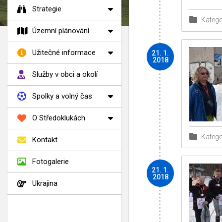
Strategie
Katego
Územní plánování
Užitečné informace
21. 1.
2018
Služby v obci a okolí
Spolky a volný čas
O Středoklukách
Katego
Kontakt
Fotogalerie
21. 1.
2018
Ukrajina