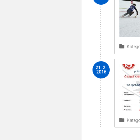
Katego
21. 2.
2016
Katego