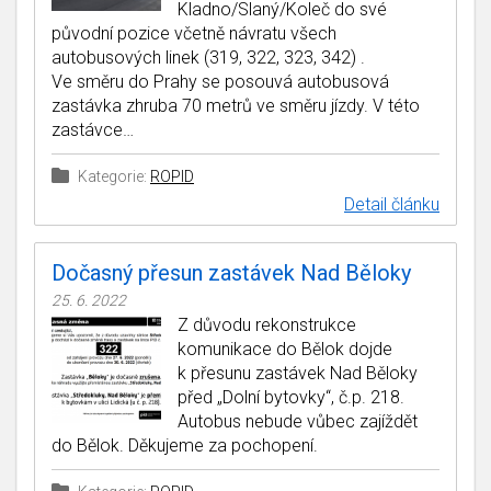
Kladno/Slaný/Koleč do své
původní pozice včetně návratu všech
autobusových linek (319, 322, 323, 342) .
Ve směru do Prahy se posouvá autobusová
zastávka zhruba 70 metrů ve směru jízdy. V této
zastávce…
Kategorie:
ROPID
Detail článku
Dočasný přesun zastávek Nad Běloky
25. 6. 2022
Z důvodu rekonstrukce
komunikace do Bělok dojde
k přesunu zastávek Nad Běloky
před „Dolní bytovky“, č.p. 218.
Autobus nebude vůbec zajíždět
do Bělok. Děkujeme za pochopení.