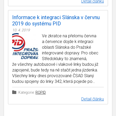
Detail článku
Informace k integraci Slánska v červnu
2019 do systému PID
10. 4. 2019
Ve zkratce na přelomu června
a července dojde k integraci
oblasti Slánska do Pražské
integrované dopravy. Pro obec
Středokluky to znamená,
že všechny autobusové i vlakové linky budou již
zapojené, bude tedy na ně stačit jedna jízdenka.
Všechny linky dnes provozované ČSAD Slaný
budou spojeny do linky 342, která pojede po…
Kategorie:
ROPID
Detail článku