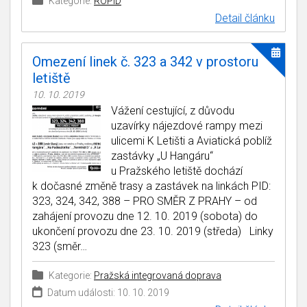
Kategorie:
ROPID
Detail článku
Omezení linek č. 323 a 342 v prostoru
letiště
10. 10. 2019
Vážení cestující, z důvodu
uzavírky nájezdové rampy mezi
ulicemi K Letišti a Aviatická poblíž
zastávky „U Hangáru“
u Pražského letiště dochází
k dočasné změně trasy a zastávek na linkách PID:
323, 324, 342, 388 – PRO SMĚR Z PRAHY – od
zahájení provozu dne 12. 10. 2019 (sobota) do
ukončení provozu dne 23. 10. 2019 (středa) Linky
323 (směr…
Kategorie:
Pražská integrovaná doprava
Datum události: 10. 10. 2019