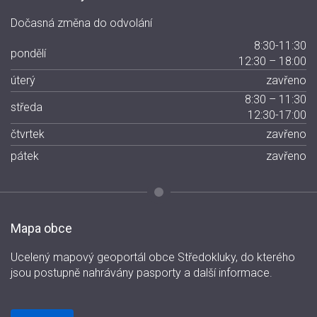
Dočasná změna do odvolání
8:30-11:30
pondělí
12:30 – 18:00
úterý
zavřeno
8:30 – 11:30
středa
12:30-17:00
čtvrtek
zavřeno
pátek
zavřeno
Mapa obce
Ucelený mapový geoportál obce Středokluky, do kterého
jsou postupně nahrávány pasporty a další informace.