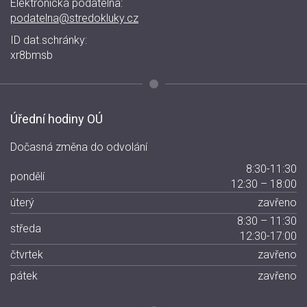
Elektronická podatelna:
podatelna@stredokluky.cz
ID dat.schránky:
xr8bmsb
Úřední hodiny OÚ
Dočasná změna do odvolání
8:30-11:30
pondělí
12:30 – 18:00
úterý
zavřeno
8:30 – 11:30
středa
12:30-17:00
čtvrtek
zavřeno
pátek
zavřeno