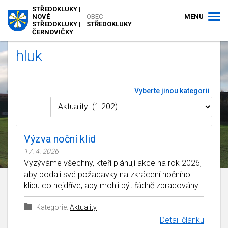
STŘEDOKLUKY |
MENU
NOVÉ
OBEC
STŘEDOKLUKY |
STŘEDOKLUKY
ČERNOVIČKY
hluk
Vyberte jinou kategorii
Výzva noční klid
17. 4. 2026
Vyzýváme všechny, kteří plánují akce na rok 2026,
aby podali své požadavky na zkrácení nočního
klidu co nejdříve, aby mohli být řádně zpracovány.
Kategorie:
Aktuality
Detail článku