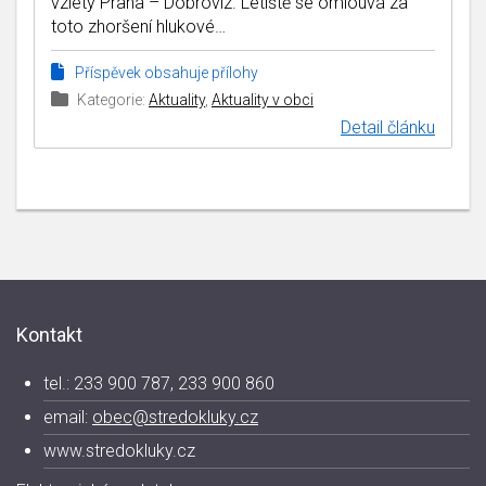
vzlety Praha – Dobrovíz. Letiště se omlouvá za
toto zhoršení hlukové…
Příspěvek obsahuje přílohy
Kategorie:
Aktuality
,
Aktuality v obci
Detail článku
Kontakt
tel.: 233 900 787, 233 900 860
email:
obec@stredokluky.cz
www.stredokluky.cz