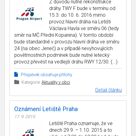
Z důvodu nutné rekonstrukce
dráhy TWY F bude v termínu od
15.3. do 10. 6. 2016 mimo
provoz hlavní dráha na Letišti
Václava Havla ve směru 06 (tedy
směr na MČ Přední Kopanina). V tomto období
bude standardně v provozu hlavní dráha ve směru
24 (na obec Jeneč) a v případě nevyhovujících
povětrnostních podmínek bude nutné letecký
provoz převést na vedlejší dráhu RWY 12/30. (...)
Příspěvek obsahuje přílohy
Kategorie:
Aktuality v obci
Detail článku
Oznámení Letiště Praha
17. 9. 2015
Letiště Praha oznamuje, že ve
dnech 29.9. – 1.10. 2015 a to