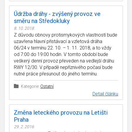
Údržba dráhy - zvýšený provoz ve
směru na Středokluky
8. 10. 2018
Z důvodu obnovy protismykových vlastností bude
uzavřena hlavní přistávací a vzletová dráha
06/24 v termínu 22. 10. – 1. 11. 2018, a to vždy
od 7:00 do 19:00 hodin. V tomto období bude
veškerý denní provoz převeden na vedlejší dráhu
RWY 12/30. V případě nepříznivého počasí bude
nutné práce přesunout do jiného termínu.
Kategorie:
Ostatní
Detail článku
Změna leteckého provozu na Letišti
Praha
29. 2. 2016