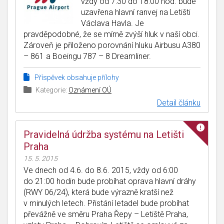
vždy od 7:30 do 18:00 hod. bude
uzavřena hlavní ranvej na Letišti
Václava Havla. Je
pravděpodobné, že se mírně zvýší hluk v naší obci.
Zároveň je přiloženo porovnání hluku Airbusu A380
– 861 a Boeingu 787 – 8 Dreamliner.
Příspěvek obsahuje přílohy
Kategorie:
Oznámení OÚ
Detail článku
Pravidelná údržba systému na Letišti
Praha
15. 5. 2015
Ve dnech od 4.6. do 8.6. 2015, vždy od 6:00
do 21:00 hodin bude probíhat oprava hlavní dráhy
(RWY 06/24), která bude výrazně kratší než
v minulých letech. Přistání letadel bude probíhat
převážně ve směru Praha Řepy – Letiště Praha,