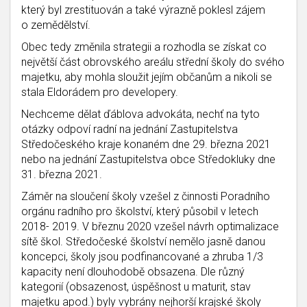
který byl zrestituován a také výrazně poklesl zájem
o zemědělství.
Obec tedy změnila strategii a rozhodla se získat co
největší část obrovského areálu střední školy do svého
majetku, aby mohla sloužit jejím občanům a nikoli se
stala Eldorádem pro developery.
Nechceme dělat ďáblova advokáta, nechť na tyto
otázky odpoví radní na jednání Zastupitelstva
Středočeského kraje konaném dne 29. března 2021
nebo na jednání Zastupitelstva obce Středokluky dne
31. března 2021.
Záměr na sloučení školy vzešel z činnosti Poradního
orgánu radního pro školství, který působil v letech
2018- 2019. V březnu 2020 vzešel návrh optimalizace
sítě škol. Středočeské školství nemělo jasně danou
koncepci, školy jsou podfinancované a zhruba 1/3
kapacity není dlouhodobě obsazena. Dle různý
kategorií (obsazenost, úspěšnost u maturit, stav
majetku apod.) byly vybrány nejhorší krajské školy