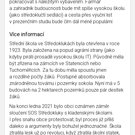
pokračovat s náležitým vybavením. Farmář
a zahradník budoucnosti bude mít spíše vysokou školu
(jako středoklučtí sedláci) a cesta přes výuční list
v prezenčním studiu bude čím dál méně populární.
Více informací
Střední škola ve Středoklukách byla otevřena v roce
1923. Byla založena na popud agrární strany (jako
kdyby piráti prosadili vysokou školu IT). Původně měla
být zřízena na zámcích ve Statenicích nebo
Tuchoměřicích. Za tu dobu měla spoustu jmen
a rozdílné počty žáků. Postupně absorbovala
znárodněnou továrnu i pozemky sokola. Nyní má v 5
budovách na 2 hektarech pozemků pouze pár desítek
žáků.
Na konci ledna 2021 bylo obci oznámen záměr
sloučení SOS Středokluky s kladenskými školami.
I přes snahu obce protestovat, byl proces již příliš
daleko a argumenty byly bohužel jednoznačné. Škola
ztratila lesk už po revoluci, když ztratila školní statek,