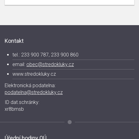
Kontakt
tel.: 233 900 787, 233 900 860
email:
obec@stredokluky.cz
www.stredokluky.cz
Elektronická podatelna:
podatelna@stredokluky.cz
ID dat.schránky:
xr8bmsb
Úřední hodiny OÚ