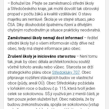
– Bohužel lze. Ptejte se zaměstnanců střední školy
a Středočeského kraje, jak mohli dovolit tak obrovský
propad v počtu žáků a kvalitě vzdělávání. O stavu
majetku ani nemluvě. Škola je ve stejné situaci, jako
ČSA. Díky dlouhodobě špatnému řízení a dřívějším
chybným rozhodnutím je situace prakticky neodvratná.
Zaměstnanci školy nemají dost informací
– ředitel
střední školy byl o všem informován vždy dříve než
obec, tedy má stejné informace jako obec.
Zrušení školy je iniciováno starostou
– Není tomu
tak, jinak by obec dělala architektonickou soutěž
včetně tohoto areálu nebo vůbec. Starosta se drží
strategického plánu obce
Středokluky 707
. Obec
připravuje rozšíření stávajících budov ve vlastnictví
obce (půdy, areál OÚ). Obec Středokluky požádala
v loňském roce o budovu č.p. 115, která tvoří jeden
celek se sokolovnou. SŠ ji využívá jen z menší části, je
tam pouze jeden služební byt. Obec nabízela, že by
budovu zrekonstruovala, spojila se sokolovnou (vstup