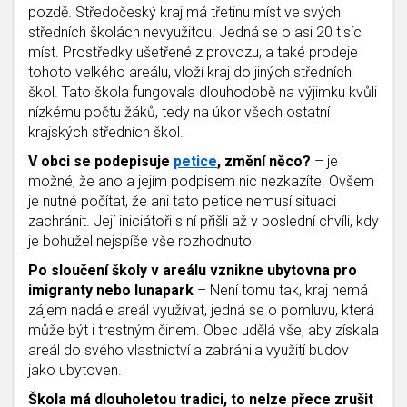
pozdě. Středočeský kraj má třetinu míst ve svých
středních školách nevyužitou. Jedná se o asi 20 tisíc
míst. Prostředky ušetřené z provozu, a také prodeje
tohoto velkého areálu, vloží kraj do jiných středních
škol. Tato škola fungovala dlouhodobě na výjimku kvůli
nízkému počtu žáků, tedy na úkor všech ostatní
krajských středních škol.
V obci se podepisuje
petice
, změní něco?
– je
možné, že ano a jejím podpisem nic nezkazíte. Ovšem
je nutné počítat, že ani tato petice nemusí situaci
zachránit. Její iniciátoři s ní přišli až v poslední chvíli, kdy
je bohužel nejspíše vše rozhodnuto.
Po sloučení školy v areálu vznikne ubytovna pro
imigranty nebo lunapark
– Není tomu tak, kraj nemá
zájem nadále areál využívat, jedná se o pomluvu, která
může být i trestným činem. Obec udělá vše, aby získala
areál do svého vlastnictví a zabránila využití budov
jako ubytoven.
Škola má dlouholetou tradici, to nelze přece zrušit