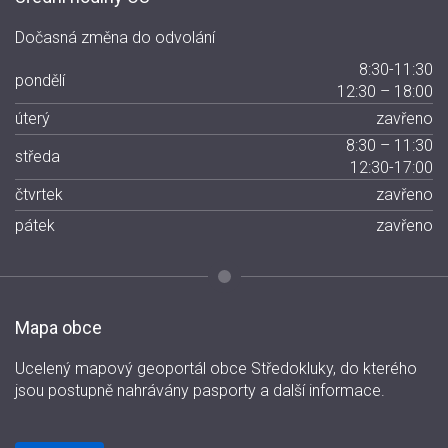
Dočasná změna do odvolání
8:30-11:30
pondělí
12:30 – 18:00
úterý
zavřeno
8:30 – 11:30
středa
12:30-17:00
čtvrtek
zavřeno
pátek
zavřeno
Mapa obce
Ucelený mapový geoportál obce Středokluky, do kterého
jsou postupně nahrávány pasporty a další informace.