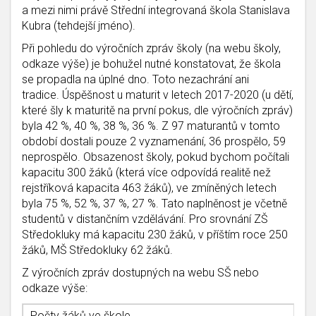
a mezi nimi právě Střední integrovaná škola Stanislava
Kubra (tehdejší jméno).
Při pohledu do výročních zpráv školy (na webu školy,
odkaze výše) je bohužel nutné konstatovat, že škola
se propadla na úplné dno. Toto nezachrání ani
tradice. Úspěšnost u maturit v letech 2017-2020 (u dětí,
které šly k maturitě na první pokus, dle výročních zpráv)
byla 42 %, 40 %, 38 %, 36 %. Z 97 maturantů v tomto
období dostali pouze 2 vyznamenání, 36 prospělo, 59
neprospělo. Obsazenost školy, pokud bychom počítali
kapacitu 300 žáků (která více odpovídá realitě než
rejstříková kapacita 463 žáků), ve zmíněných letech
byla 75 %, 52 %, 37 %, 27 %. Tato naplněnost je včetně
studentů v distančním vzdělávání. Pro srovnání ZŠ
Středokluky má kapacitu 230 žáků, v příštím roce 250
žáků, MŠ Středokluky 62 žáků.
Z výročních zpráv dostupných na webu SŠ nebo
odkaze výše:
Počty žáků ve škole