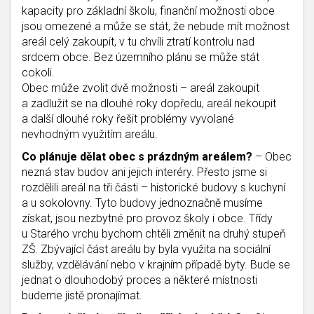
kapacity pro základní školu, finanční možnosti obce
jsou omezené a může se stát, že nebude mít možnost
areál celý zakoupit, v tu chvíli ztratí kontrolu nad
srdcem obce. Bez územního plánu se může stát
cokoli.
Obec může zvolit dvě možnosti – areál zakoupit
a zadlužit se na dlouhé roky dopředu, areál nekoupit
a další dlouhé roky řešit problémy vyvolané
nevhodným využitím areálu.
Co plánuje dělat obec s prázdným areálem?
– Obec
nezná stav budov ani jejich interéry. Přesto jsme si
rozdělili areál na tři části – historické budovy s kuchyní
a u sokolovny. Tyto budovy jednoznačně musíme
získat, jsou nezbytné pro provoz školy i obce. Třídy
u Starého vrchu bychom chtěli změnit na druhý stupeň
ZŠ. Zbývající část areálu by byla využita na sociální
služby, vzdělávání nebo v krajním případě byty. Bude se
jednat o dlouhodobý proces a některé místnosti
budeme jistě pronajímat.