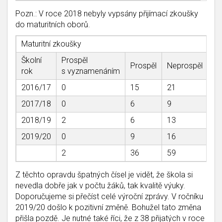
Pozn.: V roce 2018 nebyly vypsány přijímací zkoušky
do maturitních oborů.
Maturitní zkoušky
Školní
Prospěl
Prospěl
Neprospěl
%
rok
s vyznamenáním
2016/17
0
15
21
4
2017/18
0
6
9
4
2018/19
2
6
13
3
2019/20
0
9
16
3
2
36
59
3
Z těchto opravdu špatných čísel je vidět, že škola si
nevedla dobře jak v počtu žáků, tak kvalitě výuky.
Doporučujeme si přečíst celé výroční zprávy. V ročníku
2019/20 došlo k pozitivní změně. Bohužel tato změna
přišla pozdě. Je nutné také říci, že z 38 přijatých v roce