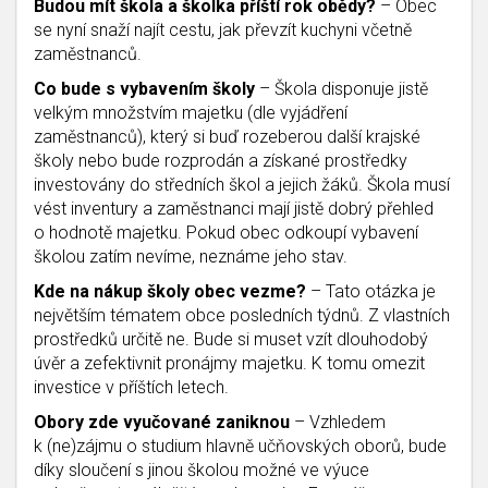
Budou mít škola a školka příští rok obědy?
– Obec
se nyní snaží najít cestu, jak převzít kuchyni včetně
zaměstnanců.
Co bude s vybavením školy
– Škola disponuje jistě
velkým množstvím majetku (dle vyjádření
zaměstnanců), který si buď rozeberou další krajské
školy nebo bude rozprodán a získané prostředky
investovány do středních škol a jejich žáků. Škola musí
vést inventury a zaměstnanci mají jistě dobrý přehled
o hodnotě majetku. Pokud obec odkoupí vybavení
školou zatím nevíme, neznáme jeho stav.
Kde na nákup školy obec vezme?
– Tato otázka je
největším tématem obce posledních týdnů. Z vlastních
prostředků určitě ne. Bude si muset vzít dlouhodobý
úvěr a zefektivnit pronájmy majetku. K tomu omezit
investice v příštích letech.
Obory zde vyučované zaniknou
– Vzhledem
k (ne)zájmu o studium hlavně učňovských oborů, bude
díky sloučení s jinou školou možné ve výuce