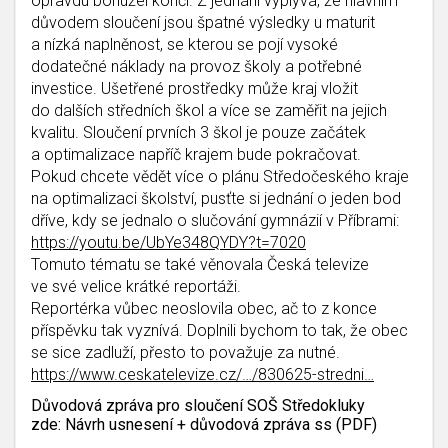
opravdu bohužel končí. Z jednání vyplývá, že hlavním
důvodem sloučení jsou špatné výsledky u maturit
a nízká naplněnost, se kterou se pojí vysoké
dodatečné náklady na provoz školy a potřebné
investice. Ušetřené prostředky může kraj vložit
do dalších středních škol a více se zaměřit na jejich
kvalitu. Sloučení prvních 3 škol je pouze začátek
a optimalizace napříč krajem bude pokračovat.
Pokud chcete vědět více o plánu Středočeského kraje
na optimalizaci školství, pusťte si jednání o jeden bod
dříve, kdy se jednalo o slučování gymnázií v Příbrami:
https://youtu.be/UbYe348QYDY?t=7020
Tomuto tématu se také věnovala Česká televize
ve své velice krátké reportáži.
Reportérka vůbec neoslovila obec, ač to z konce
příspěvku tak vyznívá. Doplnili bychom to tak, že obec
se sice zadluží, přesto to považuje za nutné.
https://www.ceskatelevize.cz/…/830625-stredni…
Důvodová zpráva pro sloučení SOŠ Středokluky
zde:
Návrh usnesení + důvodová zpráva ss
(PDF)