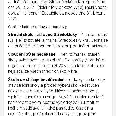
Jednán Zastupitelstva Středočeského kraje proběhne
dne 29. 3. 2021 (další info v odkaze výše), radní Vácha
dorazí i na jednání Zastupitelstva obce dne 31. března
2021.
Často kladené dotazy a pomluvy:
Střední školu ruší obec Středokluky
– Není tomu tak,
ruší ji její zřizovatel a majitel Středočeský kraj. Jedná se
o sloučení, žáci i personál přejdou pod jiné organizace.
Sloučení SŠ je nečekané
– Není tomu tak, zrušení
školy bylo navrženo několikrát. Dle zprávy „poradního
orgánu radního“ z března 2020 vzešla tato škola jako
nejslabší ze všech středních škol v kraji.
Škola se slučuje bezdůvodně
– odkazy na skutečný
stav střední školy a proces výběru škol ke sloučení
naleznete v odkaze výše. Níže se snažíme popsat
v jakém stavu škola nyní je. Největší problém je nízká
naplněnost a velmi špatné výsledky žáků u maturit
i během vzdělávání. I když pan ředitel Čížek má
nejspíše plán, jak školu vrátit na výsluní, je již příliš