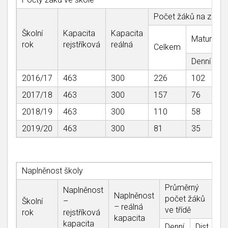
Počet žáků na začát
Školní
Kapacita
Kapacita
Maturitní
rok
rejstříková
reálná
Celkem
Denní
D
2016/17
463
300
226
102
8
2017/18
463
300
157
76
4
2018/19
463
300
110
58
2
2019/20
463
300
81
35
1
Naplněnost školy
Průměrný
Naplněnost
Naplněnost
počet žáků
Školní
–
– reálná
ve třídě
rok
rejstříková
kapacita
kapacita
Denní
Dist.