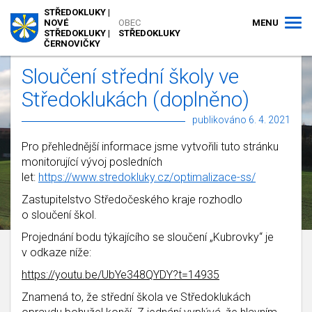
STŘEDOKLUKY |
MENU
NOVÉ
OBEC
STŘEDOKLUKY |
STŘEDOKLUKY
ČERNOVIČKY
Sloučení střední školy ve
Středoklukách (doplněno)
publikováno 6. 4. 2021
Pro přehlednější informace jsme vytvořili tuto stránku
monitorující vývoj posledních
let:
https://www.stredokluky.cz/optimalizace-ss/
Zastupitelstvo Středočeského kraje rozhodlo
o sloučení škol.
Projednání bodu týkajícího se sloučení „Kubrovky“ je
v odkaze níže:
https://youtu.be/UbYe348QYDY?t=14935
Znamená to, že střední škola ve Středoklukách