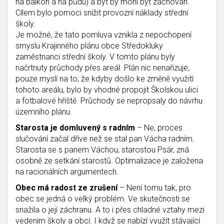
na balkon a na půdu) a byt by mohl být zachován.
Cílem bylo pomoci snížit provozní náklady střední
školy.
Je možné, že tato pomluva vznikla z nepochopení
smyslu Krajinného plánu obce Středokluky
zaměstnanci střední školy. V tomto plánu byly
načrtnuty průchody přes areál. Plán nic nenařizuje,
pouze myslí na to, že kdyby došlo ke změně využití
tohoto areálu, bylo by vhodné propojit Školskou ulici
a fotbalové hřiště. Průchody se nepropsaly do návrhu
územního plánu.
Starosta je domluvený s radním
– Ne, proces
slučování začal dříve než se stal pan Vácha radním.
Starosta se s panem Váchou, starostou Psár, zná
osobně ze setkání starostů. Optimalizace je založena
na racionálních argumentech.
Obec má radost ze zrušení
– Není tomu tak, pro
obec se jedná o velký problém. Ve skutečnosti se
snažila o její záchranu. A to i přes chladné vztahy mezi
vedením školy a obcí. I když se nabízí využít stávající