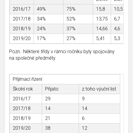
2016/17
49%
75%
15,8
10,5
2017/18
34%
52%
13,75
6,7
2018/19
24%
37%
14,66
4,6
2019/20
17%
27%
5,41
5,3
Pozn.: Některé třídy v rámci ročníku byly spojovány
na společné předměty.
Přijímací řízení
Školní rok
Přijato
z toho výuční list
2016/17
29
9
2017/18
14
14
2018/19
21
6
2019/20
38
12