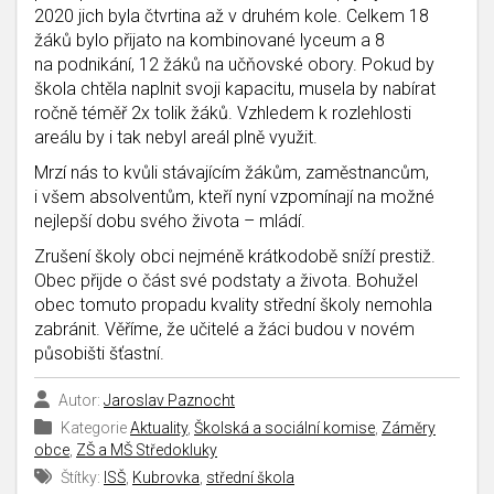
2020 jich byla čtvrtina až v druhém kole. Celkem 18
žáků bylo přijato na kombinované lyceum a 8
na podnikání, 12 žáků na učňovské obory. Pokud by
škola chtěla naplnit svoji kapacitu, musela by nabírat
ročně téměř 2x tolik žáků. Vzhledem k rozlehlosti
areálu by i tak nebyl areál plně využit.
Mrzí nás to kvůli stávajícím žákům, zaměstnancům,
i všem absolventům, kteří nyní vzpomínají na možné
nejlepší dobu svého života – mládí.
Zrušení školy obci nejméně krátkodobě sníží prestiž.
Obec přijde o část své podstaty a života. Bohužel
obec tomuto propadu kvality střední školy nemohla
zabránit. Věříme, že učitelé a žáci budou v novém
působišti šťastní.
Autor:
Jaroslav Paznocht
Kategorie
Aktuality
,
Školská a sociální komise
,
Záměry
obce
,
ZŠ a MŠ Středokluky
Štítky:
ISŠ
,
Kubrovka
,
střední škola