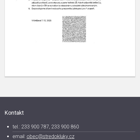
Kontakt
tel.: 233 900 787, 233 900 860
email:
obec@stredokluky.cz