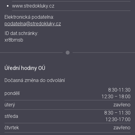
www.stredokluky.cz
Elektronická podatelna:
podatelna@stredokluky.cz
ID dat.schránky:
xr8bmsb
Úřední hodiny OÚ
Dočasná změna do odvolání
8:30-11:30
pondělí
12:30 – 18:00
úterý
zavřeno
8:30 – 11:30
středa
12:30-17:00
čtvrtek
zavřeno