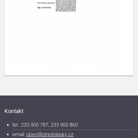
Kontakt
tel.: 233 900 787, 233 900 860
email:
obec@stredokluky.cz