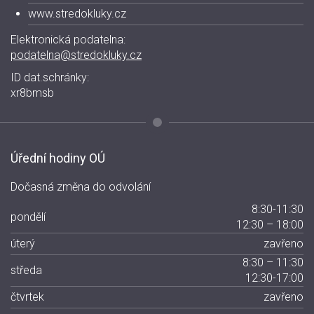
www.stredokluky.cz
Elektronická podatelna:
podatelna@stredokluky.cz
ID dat.schránky:
xr8bmsb
Úřední hodiny OÚ
Dočasná změna do odvolání
8:30-11:30
pondělí
12:30 – 18:00
úterý
zavřeno
8:30 – 11:30
středa
12:30-17:00
čtvrtek
zavřeno