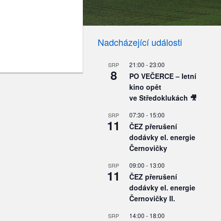
Nadcházející události
21:00
-
23:00
SRP
8
PO VEČERCE – letní
kino opět
ve Středoklukách 🎥
07:30
-
15:00
SRP
11
ČEZ přerušení
dodávky el. energie
Černovičky
09:00
-
13:00
SRP
11
ČEZ přerušení
dodávky el. energie
Černovičky II.
14:00
-
18:00
SRP