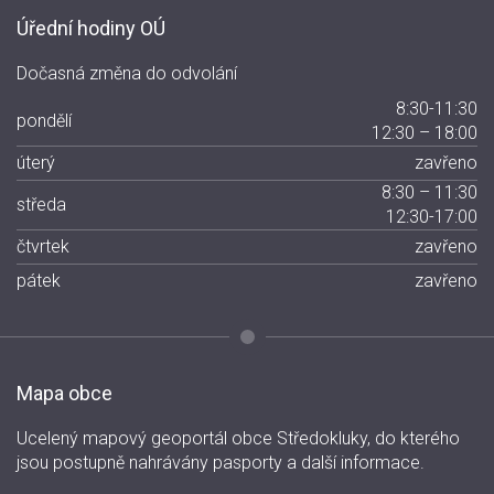
Úřední hodiny OÚ
Dočasná změna do odvolání
8:30-11:30
pondělí
12:30 – 18:00
úterý
zavřeno
8:30 – 11:30
středa
12:30-17:00
čtvrtek
zavřeno
pátek
zavřeno
Mapa obce
Ucelený mapový geoportál obce Středokluky, do kterého
jsou postupně nahrávány pasporty a další informace.