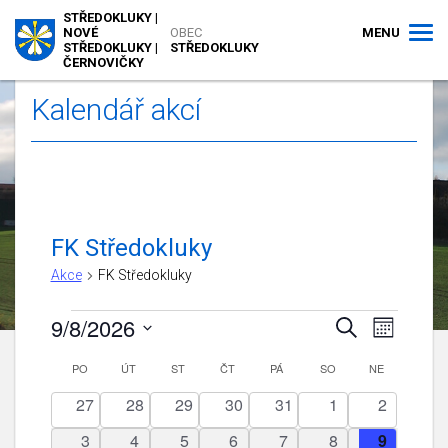
STŘEDOKLUKY |
MENU
NOVÉ
OBEC
STŘEDOKLUKY |
STŘEDOKLUKY
ČERNOVIČKY
Kalendář akcí
FK Středokluky
Akce
FK Středokluky
Akce
9/8/2026
Navigace
Navigac
Hledat
Měsíc
pro
pro
Vyberte
zobraze
Kalendář
PO
PONDĚLÍ
ÚT
ÚTERÝ
ST
STŘEDA
ČT
ČTVRTEK
PÁ
PÁTEK
SO
hledání
SOBOTA
NE
NEDĚLE
datum.
Akce
z
a
0
0
0
0
0
0
0
27
28
29
30
31
1
2
Akce
zobrazení
akce
akce
akce
akce
akce
akce
akce
0
0
0
0
0
0
0
3
4
5
6
7
8
9
Akce