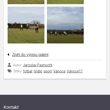
Zpět do výpisu galerií
Autor:
Jaroslav Paznocht
Štítky:
fotbal
,
hřiště
,
sport
,
Vánoce
,
Vánoce17
Kontakt