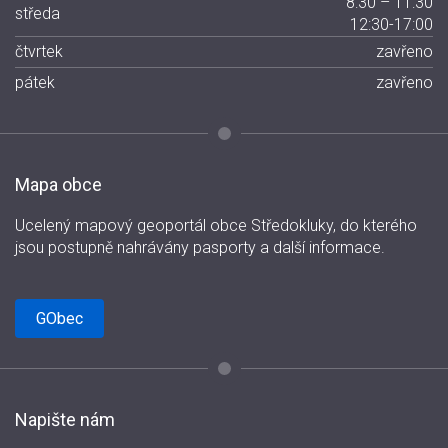
8:30 – 11:30
středa
12:30-17:00
čtvrtek
zavřeno
pátek
zavřeno
Mapa obce
Ucelený mapový geoportál obce Středokluky, do kterého
jsou postupně nahrávány pasporty a další informace.
GObec
Napište nám