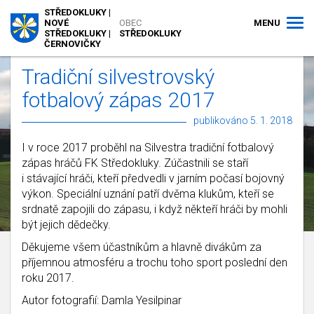
STŘEDOKLUKY |
MENU
NOVÉ
OBEC
STŘEDOKLUKY |
STŘEDOKLUKY
ČERNOVIČKY
Tradiční silvestrovský
fotbalový zápas 2017
publikováno 5. 1. 2018
I v roce 2017 proběhl na Silvestra tradiční fotbalový
zápas hráčů FK Středokluky. Zúčastnili se staří
i stávající hráči, kteří předvedli v jarním počasí bojovný
výkon. Speciální uznání patří dvěma klukům, kteří se
srdnatě zapojili do zápasu, i když někteří hráči by mohli
být jejich dědečky.
Děkujeme všem účastníkům a hlavně divákům za
příjemnou atmosféru a trochu toho sport poslední den
roku 2017.
Autor fotografií: Damla Yesilpinar