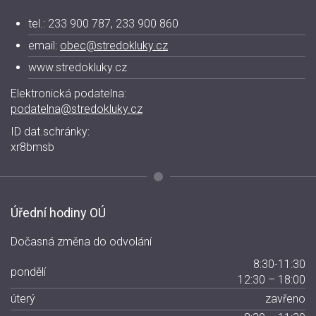
tel.: 233 900 787, 233 900 860
email:
obec@stredokluky.cz
www.stredokluky.cz
Elektronická podatelna:
podatelna@stredokluky.cz
ID dat.schránky:
xr8bmsb
Úřední hodiny OÚ
Dočasná změna do odvolání
8:30-11:30
pondělí
12:30 – 18:00
úterý
zavřeno