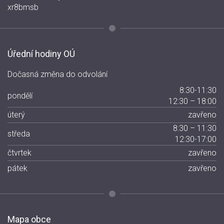
xr8bmsb
Úřední hodiny OÚ
Dočasná změna do odvolání
8:30-11:30
pondělí
12:30 – 18:00
úterý
zavřeno
8:30 – 11:30
středa
12:30-17:00
čtvrtek
zavřeno
pátek
zavřeno
Mapa obce