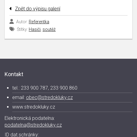
Zpět do výpisu galerií
Autor:
Referentka
Štítky:
Hasiči
,
soutěž
Kontakt
tel.: 233 900 787, 233 900 860
email:
obec@stredokluky.cz
www.stredokluky.cz
Elektronická podatelna:
podatelna@stredokluky.cz
ID dat.schránky: