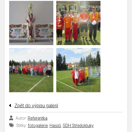
Zpět do výpisu galerií
Autor:
Referentka
Štítky:
fotogalerie
,
Hasiči
,
SDH Středokluky