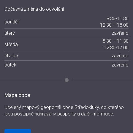
Dočasná změna do odvolání
8:30-11:30
pondělí
12:30 – 18:00
úterý
zavřeno
8:30 – 11:30
středa
12:30-17:00
čtvrtek
zavřeno
pátek
zavřeno
Mapa obce
Ucelený mapový geoportál obce Středokluky, do kterého
jsou postupně nahrávány pasporty a další informace.