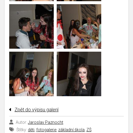
Zpět do výpisu galerií
Autor:
Jaroslav Paznocht
Štítky:
děti
,
fotogalerie
,
základní škola
,
ZŠ