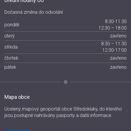
Úřední hodiny OÚ
Dočasná změna do odvolání
8:30-11:30
pondělí
12:30 – 18:00
úterý
zavřeno
8:30 – 11:30
středa
12:30-17:00
čtvrtek
zavřeno
pátek
zavřeno
Mapa obce
Ucelený mapový geoportál obce Středokluky, do kterého
jsou postupně nahrávány pasporty a další informace.