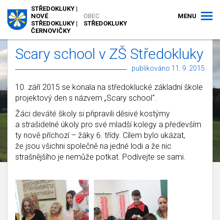
STŘEDOKLUKY |
MENU
NOVÉ
OBEC
STŘEDOKLUKY |
STŘEDOKLUKY
ČERNOVIČKY
Scary school v ZŠ Středokluky
publikováno 11. 9. 2015
10. září 2015 se konala na středoklucké základní škole
projektový den s názvem „Scary school“.
Žáci deváté školy si připravili děsivé kostýmy
a strašidelné úkoly pro své mladší kolegy a především
ty nově příchozí – žáky 6. třídy. Cílem bylo ukázat,
že jsou všichni společně na jedné lodi a že nic
strašnějšího je nemůže potkat. Podívejte se sami.