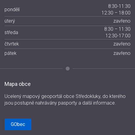
8:30-11:30
pondělí
12:30 – 18:00
úterý
zavřeno
8:30 – 11:30
středa
12:30-17:00
čtvrtek
zavřeno
pátek
zavřeno
Mapa obce
Ucelený mapový geoportál obce Středokluky, do kterého
jsou postupně nahrávány pasporty a další informace.
GObec