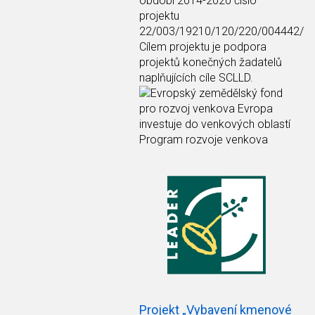
období 2014-2020 číslo
projektu
22/003/19210/120/220/004442/
Cílem projektu je podpora
projektů konečných žadatelů
naplňujících cíle SCLLD.
Projekt „Vybavení kmenové