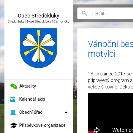
Obec
Středokluky
Středokluky | Nové Středokluky | Černovičky
Vánoční bes
motýlci
13. prosince 2017 se 
připravený program skl
Aktuality
velice šikovné. Děku
Kalendář akcí
Obecní úřad
Příspěvkové organizace