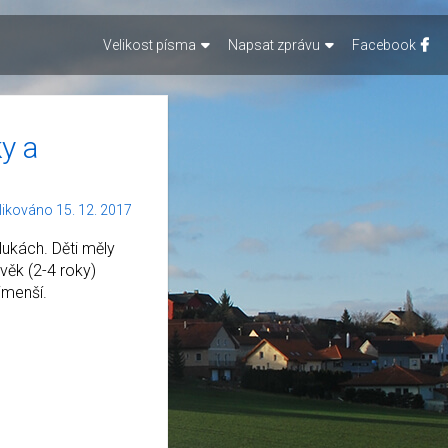
Velikost písma
Napsat zprávu
Facebook
y a
likováno 15. 12. 2017
ukách. Děti měly
 věk (2-4 roky)
jmenší.