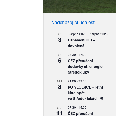
Nadcházející události
3 srpna 2026
-
7 srpna 2026
SRP
3
Oznámení OÚ –
dovolená
07:30
-
17:00
SRP
6
ČEZ přerušení
dodávky el. energie
Středokluky
21:00
-
23:00
SRP
8
PO VEČERCE – letní
kino opět
ve Středoklukách 🎥
07:30
-
15:00
SRP
11
ČEZ přerušení