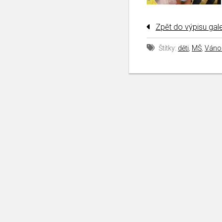
Zpět do výpisu gale
Štítky:
děti
,
MŠ
,
Váno