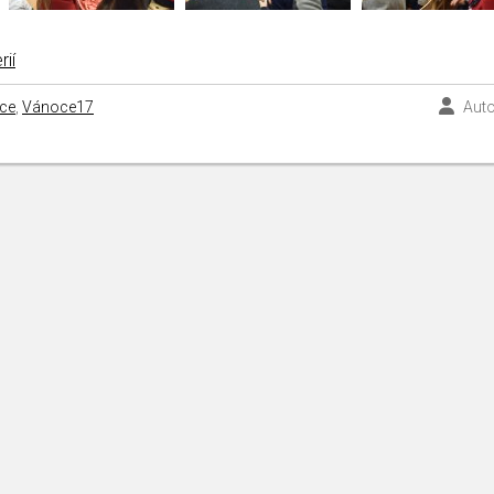
rií
ce
,
Vánoce17
Auto