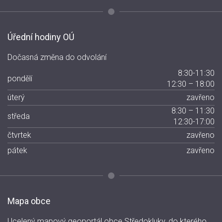
Úřední hodiny OÚ
Dočasná změna do odvolání
8:30-11:30
pondělí
12:30 – 18:00
úterý
zavřeno
8:30 – 11:30
středa
12:30-17:00
čtvrtek
zavřeno
pátek
zavřeno
Mapa obce
Ucelený mapový geoportál obce Středokluky, do kterého