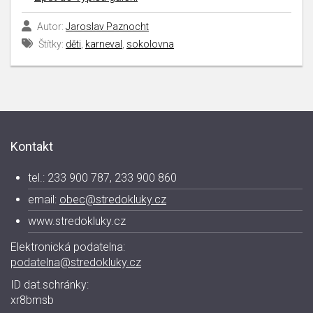
Autor:
Jaroslav Paznocht
Štítky:
děti
,
karneval
,
sokolovna
Kontakt
tel.: 233 900 787, 233 900 860
email:
obec@stredokluky.cz
www.stredokluky.cz
Elektronická podatelna:
podatelna@stredokluky.cz
ID dat.schránky:
xr8bmsb