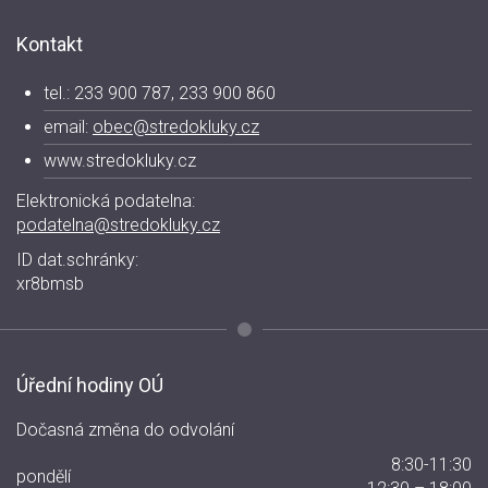
Kontakt
tel.: 233 900 787, 233 900 860
email:
obec@stredokluky.cz
www.stredokluky.cz
Elektronická podatelna:
podatelna@stredokluky.cz
ID dat.schránky:
xr8bmsb
Úřední hodiny OÚ
Dočasná změna do odvolání
8:30-11:30
pondělí