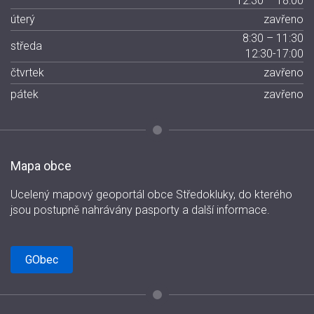
12:30 – 18:00
úterý
zavřeno
8:30 – 11:30
středa
12:30-17:00
čtvrtek
zavřeno
pátek
zavřeno
Mapa obce
Ucelený mapový geoportál obce Středokluky, do kterého
jsou postupně nahrávány pasporty a další informace.
GObec