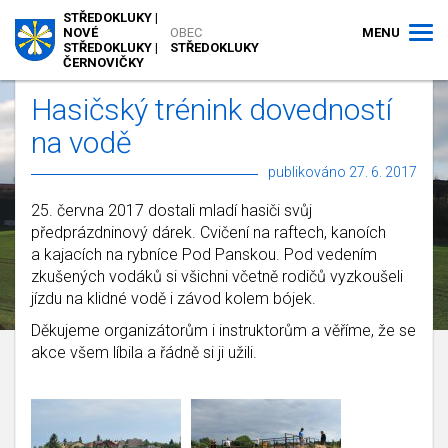
STŘEDOKLUKY |
MENU
NOVÉ
OBEC
STŘEDOKLUKY |
STŘEDOKLUKY
ČERNOVIČKY
Hasičský trénink dovedností
na vodě
publikováno 27. 6. 2017
25. června 2017 dostali mladí hasiči svůj
předprázdninový dárek. Cvičení na raftech, kanoích
a kajacích na rybníce Pod Panskou. Pod vedením
zkušených vodáků si všichni včetně rodičů vyzkoušeli
jízdu na klidné vodě i závod kolem bójek.
Děkujeme organizátorům i instruktorům a věříme, že se
akce všem líbila a řádně si ji užili.