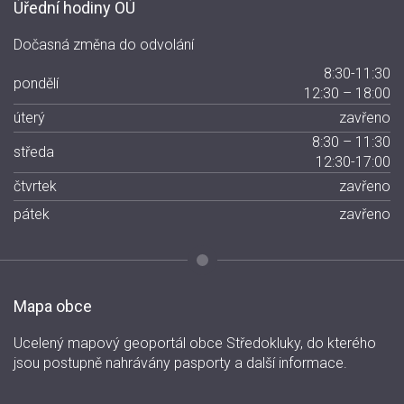
Úřední hodiny OÚ
Dočasná změna do odvolání
8:30-11:30
pondělí
12:30 – 18:00
úterý
zavřeno
8:30 – 11:30
středa
12:30-17:00
čtvrtek
zavřeno
pátek
zavřeno
Mapa obce
Ucelený mapový geoportál obce Středokluky, do kterého
jsou postupně nahrávány pasporty a další informace.