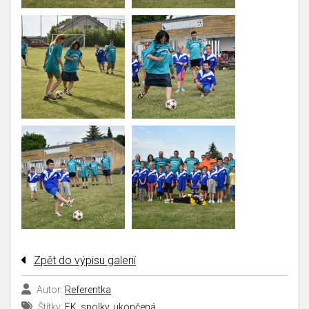
Zpět do výpisu galerií
Autor:
Referentka
Štítky:
FK
,
spolky
,
ukončená