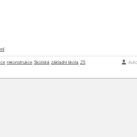
rií
ice
,
rekonstrukce
,
Školská
,
základní škola
,
ZŠ
Auto