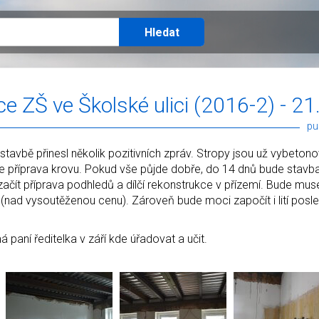
e ZŠ ve Školské ulici (2016-2) - 2
pu
a stavbě přinesl několik pozitivních zpráv. Stropy jsou už vybeto
ne příprava krovu. Pokud vše půjde dobře, do 14 dnů bude stav
ačít příprava podhledů a dílčí rekonstrukce v přízemí. Bude muset
y (nad vysoutěženou cenu). Zároveň bude moci započít i lití posl
 paní ředitelka v září kde úřadovat a učit.