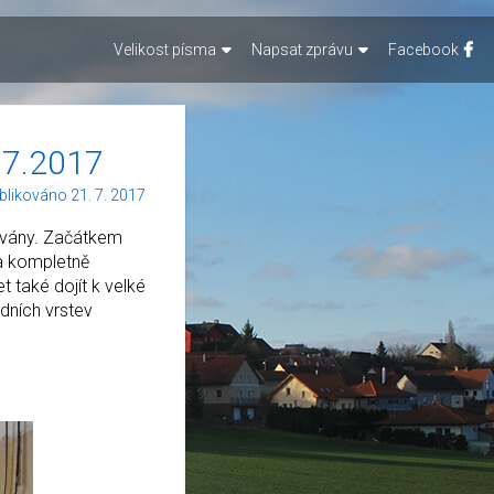
Velikost písma
Napsat zprávu
Facebook
1.7.2017
blikováno 21. 7. 2017
novány. Začátkem
ba kompletně
 také dojít k velké
edních vrstev