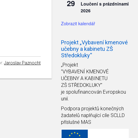
29
Loučení s prázdninami
2026
Zobrazit kalendář
Projekt „Vybavení kmenové
učebny a kabinetu ZŠ
Středokluky“
r:
Jaroslav Paznocht
„Projekt
"VYBAVENÍ KMENOVÉ
UČEBNY A KABINETU
ZŠ STŘEDOKLUKY"
je spolufinancován Evropskou
unií.
Podpora projektů konečných
žadatelů naplňující cíle SCLLD
příslušné MAS