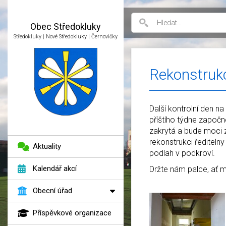
Obec
Středokluky
Středokluky | Nové Středokluky | Černovičky
Rekonstrukc
Další kontrolní den n
příštího týdne započ
zakrytá a bude moci z
rekonstrukci řediteln
Aktuality
podlah v podkroví.
Kalendář akcí
Držte nám palce, ať má
Obecní úřad
Příspěvkové organizace