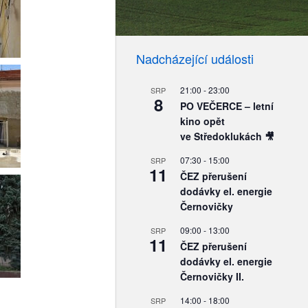
Nadcházející události
21:00
-
23:00
SRP
8
PO VEČERCE – letní
kino opět
ve Středoklukách 🎥
07:30
-
15:00
SRP
11
ČEZ přerušení
dodávky el. energie
Černovičky
09:00
-
13:00
SRP
11
ČEZ přerušení
dodávky el. energie
Černovičky II.
14:00
-
18:00
SRP