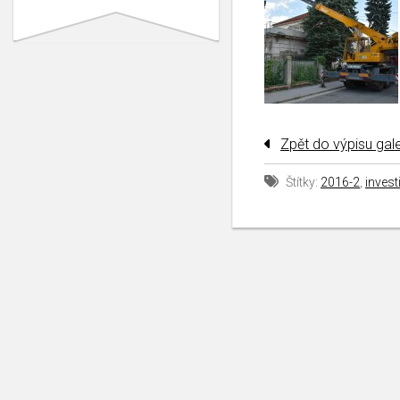
Zpět do výpisu gale
Štítky:
2016-2
,
invest