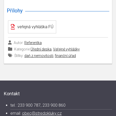
Přílohy
veřejná vyhláška FÚ
Autor:
Referentka
Kategorie
Úřední deska
,
Veřejné vyhlášky
Štítky:
daň z nemovitosti
,
finanční úřad
Kontakt
tel.: 233 900 787, 233 900 860
email:
obec@stredokluky.cz