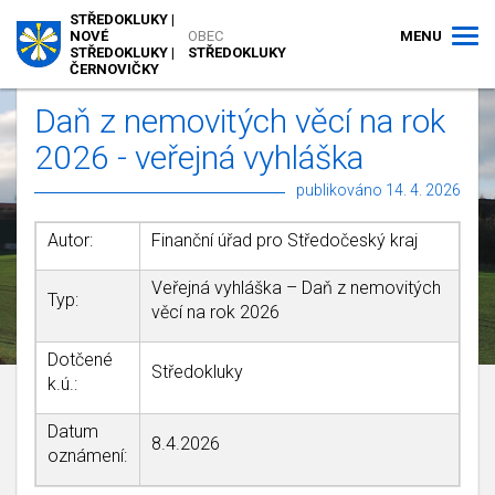
STŘEDOKLUKY |
MENU
NOVÉ
OBEC
STŘEDOKLUKY |
STŘEDOKLUKY
ČERNOVIČKY
Daň z nemovitých věcí na rok
2026 - veřejná vyhláška
publikováno 14. 4. 2026
Autor:
Finanční úřad pro Středočeský kraj
Veřejná vyhláška – Daň z nemovitých
Typ:
věcí na rok 2026
Dotčené
Středokluky
k.ú.:
Datum
8.4.2026
oznámení: