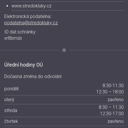
www.stredokluky.cz
Elektronická podatelna:
podatelna@stredokluky.cz
ID dat.schránky:
xr8bmsb
Úřední hodiny OÚ
Dočasná změna do odvolání
8:30-11:30
pondělí
12:30 – 18:00
úterý
zavřeno
8:30 – 11:30
středa
12:30-17:00
čtvrtek
zavřeno