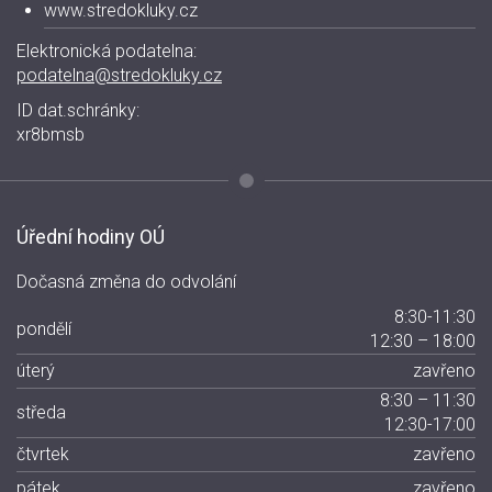
www.stredokluky.cz
Elektronická podatelna:
podatelna@stredokluky.cz
ID dat.schránky:
xr8bmsb
Úřední hodiny OÚ
Dočasná změna do odvolání
8:30-11:30
pondělí
12:30 – 18:00
úterý
zavřeno
8:30 – 11:30
středa
12:30-17:00
čtvrtek
zavřeno
pátek
zavřeno