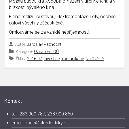
Možná budou krátkodobá omezení v ulici Ke Kinu a v
blízkosti bývalého kina.
Firma realizující stavbu, Elektromontáže Lety, osobně
osloví všechny zúčastněné.
Omlouváme se za vzniklé nepříjemnosti.
Autor:
Jaroslav Paznocht
Kategorie
Oznámení OÚ
Štítky:
2016-07
,
investice
,
komunikace
,
Na Ovčíně
Kontakt
tel.: 233 900 787, 233 900 860
email:
obec@stredokluky.cz