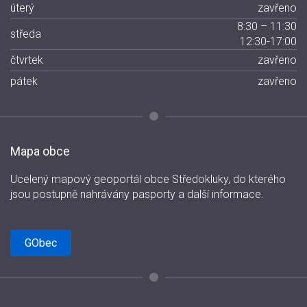
úterý
zavřeno
8:30 – 11:30
středa
12:30-17:00
čtvrtek
zavřeno
pátek
zavřeno
Mapa obce
Ucelený mapový geoportál obce Středokluky, do kterého
jsou postupně nahrávány pasporty a další informace.
GObec