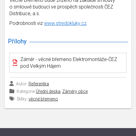
Věcné břemeno bude zřízeno na základě smlouvy
o smlouvě budoucí ve prospěch společnosti ČEZ
Distribuce, a.s.
Podrobnosti viz
www.stredokluky.cz
Přílohy
Záměr - věcné břemeno Elektromontáže-ČEZ
pod Velkým Hájem
Autor:
Referentka
Kategorie
Úřední deska
,
Záměry obce
Štítky:
věcné břemeno