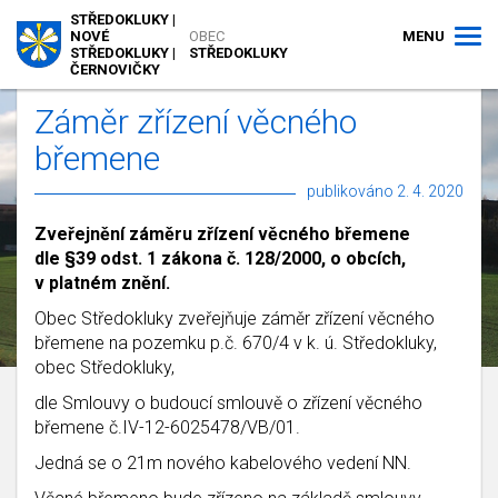
STŘEDOKLUKY |
MENU
NOVÉ
OBEC
STŘEDOKLUKY |
STŘEDOKLUKY
ČERNOVIČKY
Záměr zřízení věcného
břemene
publikováno 2. 4. 2020
Zveřejnění záměru zřízení věcného břemene
dle §39 odst. 1 zákona č. 128/2000, o obcích,
v platném znění.
Obec Středokluky zveřejňuje záměr zřízení věcného
břemene na pozemku p.č. 670/4 v k. ú. Středokluky,
obec Středokluky,
dle Smlouvy o budoucí smlouvě o zřízení věcného
břemene č.IV-12-6025478/VB/01.
Jedná se o 21m nového kabelového vedení NN.