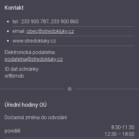
Kontakt
tel.: 233 900 787, 233 900 860
email:
obec@stredokluky.cz
www.stredokluky.cz
Elektronická podatelna:
podatelna@stredokluky.cz
ID dat.schránky:
xr8bmsb
Úřední hodiny OÚ
Dočasná změna do odvolání
8:30-11:30
pondělí
12:30 – 18:00