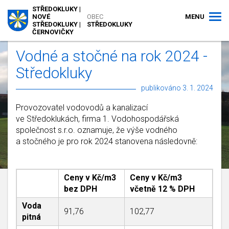
STŘEDOKLUKY |
MENU
NOVÉ
OBEC
STŘEDOKLUKY |
STŘEDOKLUKY
ČERNOVIČKY
Vodné a stočné na rok 2024 -
Středokluky
publikováno 3. 1. 2024
Provozovatel vodovodů a kanalizací
ve Středoklukách, firma 1. Vodohospodářská
společnost s.r.o. oznamuje, že výše vodného
a stočného je pro rok 2024 stanovena následovně:
Ceny v Kč/m3
Ceny v Kč/m3
bez DPH
včetně 12 % DPH
Voda
91,76
102,77
pitná