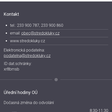
Kontakt
tel.: 233 900 787, 233 900 860
email:
obec@stredokluky.cz
www.stredokluky.cz
Elektronická podatelna:
podatelna@stredokluky.cz
ID dat.schránky:
xr8bmsb
Úřední hodiny OÚ
Dočasná změna do odvolání
8:30-11:30