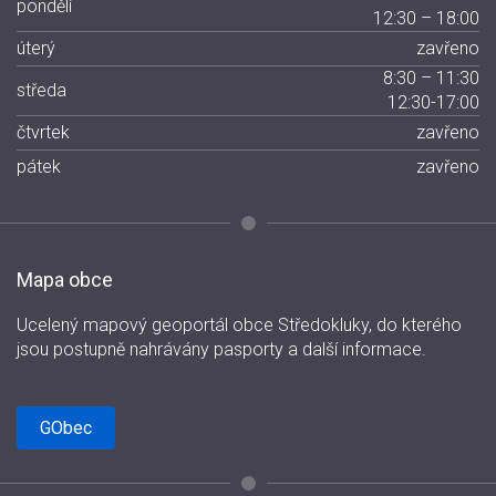
pondělí
12:30 – 18:00
úterý
zavřeno
8:30 – 11:30
středa
12:30-17:00
čtvrtek
zavřeno
pátek
zavřeno
Mapa obce
Ucelený mapový geoportál obce Středokluky, do kterého
jsou postupně nahrávány pasporty a další informace.
GObec