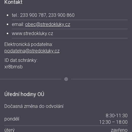
Kontakt
tel.: 233 900 787, 233 900 860
email:
obec@stredokluky.cz
www.stredokluky.cz
Elektronická podatelna:
podatelna@stredokluky.cz
ID dat.schránky:
xr8bmsb
Úřední hodiny OÚ
Dočasná změna do odvolání
8:30-11:30
pondělí
12:30 – 18:00
úterý
zavřeno