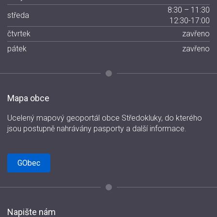
8:30 – 11:30
středa
12:30-17:00
čtvrtek
zavřeno
pátek
zavřeno
Mapa obce
Ucelený mapový geoportál obce Středokluky, do kterého
jsou postupně nahrávány pasporty a další informace.
GObec
Napište nám