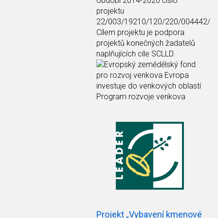
období 2014-2020 číslo
projektu
22/003/19210/120/220/004442/
Cílem projektu je podpora
projektů konečných žadatelů
naplňujících cíle SCLLD.
Projekt „Vybavení kmenové