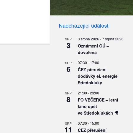
Nadcházející události
3 srpna 2026
-
7 srpna 2026
SRP
3
Oznámení OÚ –
dovolená
07:30
-
17:00
SRP
6
ČEZ přerušení
dodávky el. energie
Středokluky
21:00
-
23:00
SRP
8
PO VEČERCE – letní
kino opět
ve Středoklukách 🎥
07:30
-
15:00
SRP
11
ČEZ přerušení