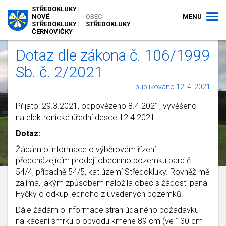
STŘEDOKLUKY |
MENU
NOVÉ
OBEC
STŘEDOKLUKY |
STŘEDOKLUKY
ČERNOVIČKY
Dotaz dle zákona č. 106/1999
Sb. č. 2/2021
publikováno 12. 4. 2021
Přijato: 29.3.2021, odpovězeno 8.4.2021, vyvěšeno
na elektronické úřední desce 12.4.2021
Dotaz:
Žádám o informace o výběrovém řízení
předcházejícím prodeji obecního pozemku parc.č.
54/4, případně 54/5, kat.území Středokluky. Rovněž mě
zajímá, jakým způsobem naložila obec s žádostí pana
Hyčky o odkup jednoho z uvedených pozemků.
Dále žádám o informace stran údajného požadavku
na kácení smrku o obvodu kmene 89 cm (ve 130 cm