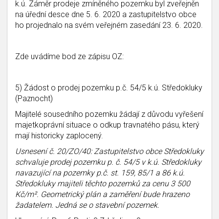
k.ú. Záměr prodeje zmíněného pozemku byl zveřejněn
na úřední desce dne 5. 6. 2020 a zastupitelstvo obce
ho projednalo na svém veřejném zasedání 23. 6. 2020.
Zde uvádíme bod ze zápisu OZ:
5) Žádost o prodej pozemku p.č. 54/5 k.ú. Středokluky
(Paznocht)
Majitelé sousedního pozemku žádají z důvodu vyřešení
majetkoprávní situace o odkup travnatého pásu, který
mají historicky zaplocený.
Usnesení č. 20/ZO/40: Zastupitelstvo obce Středokluky
schvaluje prodej pozemku p. č. 54/5 v k.ú. Středokluky
navazující na pozemky p.č. st. 159, 85/1 a 86 k.ú.
Středokluky majiteli těchto pozemků za cenu 3 500
Kč/m². Geometrický plán a zaměření bude hrazeno
žadatelem. Jedná se o stavební pozemek.