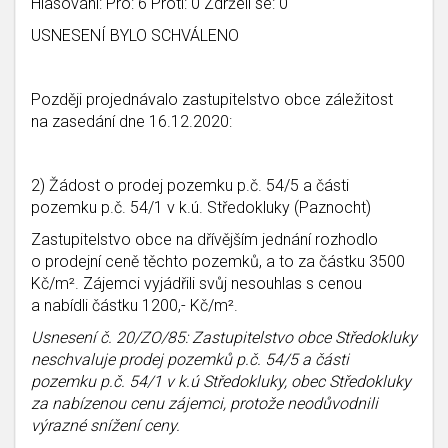
Hlasování: Pro: 6 Proti: 0 Zdrželi se: 0
USNESENÍ BYLO SCHVÁLENO
Později projednávalo zastupitelstvo obce záležitost
na zasedání dne 16.12.2020:
2) Žádost o prodej pozemku p.č. 54/5 a části
pozemku p.č. 54/1 v k.ú. Středokluky (Paznocht)
Zastupitelstvo obce na dřívějším jednání rozhodlo
o prodejní ceně těchto pozemků, a to za částku 3500
Kč/m². Zájemci vyjádřili svůj nesouhlas s cenou
a nabídli částku 1200,- Kč/m².
Usnesení č. 20/ZO/85: Zastupitelstvo obce Středokluky
neschvaluje prodej pozemků p.č. 54/5 a části
pozemku p.č. 54/1 v k.ú Středokluky, obec Středokluky
za nabízenou cenu zájemci, protože neodůvodnili
výrazné snížení ceny.