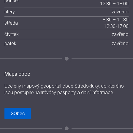
pondělí
12:30 – 18:00
úterý
zavřeno
8:30 – 11:30
středa
12:30-17:00
čtvrtek
zavřeno
pátek
zavřeno
Mapa obce
Ucelený mapový geoportál obce Středokluky, do kterého
jsou postupně nahrávány pasporty a další informace.
GObec